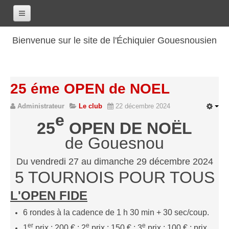
Accueil
Bienvenue sur le site de l'Échiquier Gouesnousien
Calendrier
Le club
25 éme OPEN de NOEL
Les renseignements
Administrateur
Le club
22 décembre 2024
Les coordonnées
e
Les horaires
2
5
OPEN DE NOËL
de Gouesnou
Les tarifs
Les licenciés
Du vendredi 27 au dimanche 29 décembre 2024
Les bilans sportifs
5 TOURNOIS POUR TOUS
Les archives
L'OPEN FIDE
Saison 2017-2018
6 rondes à la cadence de 1 h 30 min + 30 sec/coup.
Saison 2016-2017
er
e
e
1
prix : 200 € ; 2
prix : 150 € ; 3
prix : 100 € ; prix