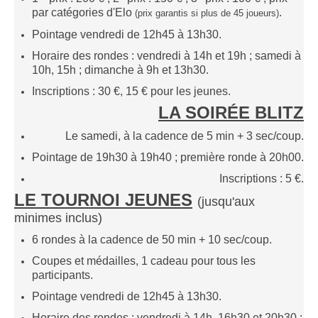
par catégories d'Elo
.
Saison 2015-2016
(prix garantis si plus de 4
5
joueurs)
Pointage vendredi de 12h45 à 13h30.
Saison 2014-2015
Horaire des rondes : vendredi à 14h et 19h ; samedi à
Saison 2013-2014
10h, 15h ; dimanche à 9h et 13h30.
Saison 2012-2013
Inscriptions : 30 €, 15 € pour les jeunes.
Saison 2011-2012
LA SOIRÉE BLITZ
Saison 2010-2011
Le samedi, à la cadence de 5 min + 3 sec/coup.
Saison 2009-2010
Pointage de 19h30 à 19h40 ; première ronde à 20h00.
Saison 2008-2009
Inscriptions : 5 €.
Les organisations
LE TOURNOI JEUNES
(j
usqu'aux
minimes
inclus)
Les palmarès
6 rondes à la cadence de 50 min + 10 sec/coup.
L'Open de Noël
Coupes et médailles, 1 cadeau pour tous les
Les Rapides
participants.
Les tournois de saison
Pointage vendredi de 12h45 à 13h30.
Le Challenge Blitz
Horaire des rondes : vendredi à 14h, 16h30 et 20h30 ;