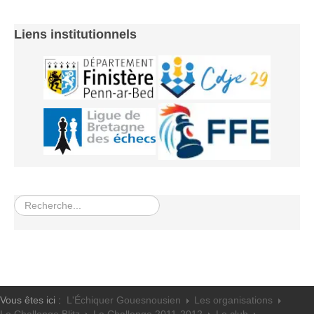
Liens institutionnels
Rechercher
Vous êtes ici :
L'Échiquer Gouesnousien
Les organisations
Le Challenge Blitz
Le Challenge 2011-2012
Le club