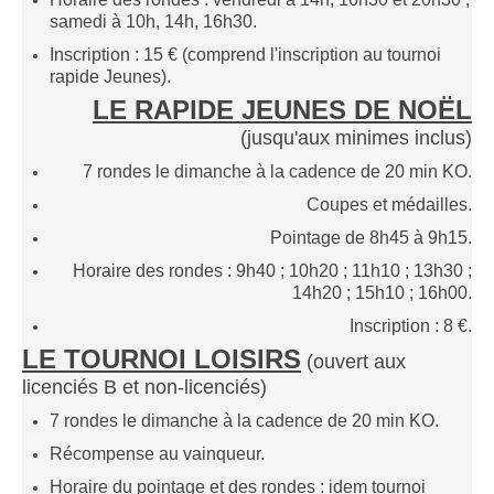
Le Challenge 2014-2015
samedi à 10h, 14h, 16h30.
Le Challenge 2013-2014
Inscription : 15 € (comprend l'inscription au tournoi
rapide Jeunes).
Le Challenge 2012-2013
LE RAPIDE JEUNES DE NOËL
Le Challenge 2011-2012
(j
usqu'aux minimes
inclus)
Les tournois internes
7 rondes le dimanche à la cadence de 20 min KO.
Bretagne Jeunes 2012
Coupes et médailles.
Les compétitions
Pointage de 8h45 à 9h15.
Les équipes Adultes
Horaire des rondes : 9h40 ; 10h20 ; 11h10 ; 13h30 ;
14h20 ; 15h10 ; 16h00.
Les équipes Jeunes
Inscription : 8 €.
Les championnats individuels
LE TOURNOI LOISIRS
(ouvert
aux
Les tournois
licenciés B et non-licenciés
)
Les scolaires
7 rondes le dimanche à la cadence de 20 min KO.
Les stages
Récompense au vainqueur.
Les galeries
Horaire du pointage et des rondes : idem tournoi