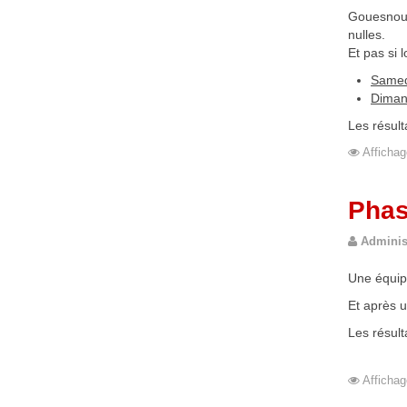
Gouesnou t
nulles.
Et pas si 
Samed
Diman
Les résul
Affichag
Phas
Adminis
Une équipe
Et après un
Les résult
Affichag