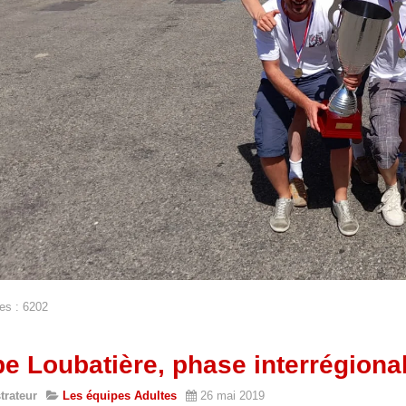
es : 6202
e Loubatière, phase interrégion
trateur
Les équipes Adultes
26 mai 2019