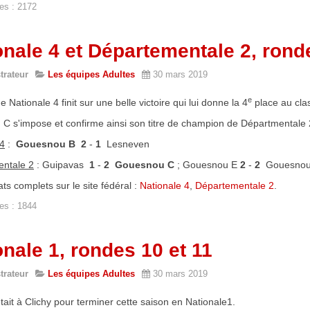
es : 2172
onale 4 et Départementale 2, rond
trateur
Les équipes Adultes
30 mars 2019
e
e Nationale 4 finit sur une belle victoire qui lui donne la 4
place au clas
C s'impose et confirme ainsi son titre de champion de Départmentale 2
 4
:
Gouesnou B
2
-
1
Lesneven
ntale 2
: Guipavas
1
-
2 Gouesnou C
; Gouesnou E
2
-
2
Gouesnou
ats complets sur le site fédéral :
Nationale 4
,
Départementale 2
.
es : 1844
onale 1, rondes 10 et 11
trateur
Les équipes Adultes
30 mars 2019
tait à Clichy pour terminer cette saison en Nationale1.