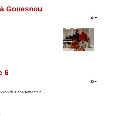
e à Gouesnou
e 6
mpion de Départementale 2.
D