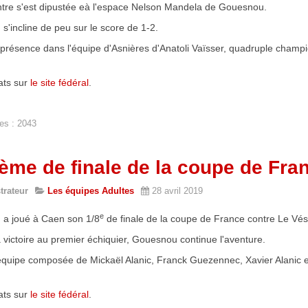
ntre s'est dipustée eà l'espace Nelson Mandela de Gouesnou.
'incline de peu sur le score de 1-2.
a présence dans l'équipe d'Asnières d'Anatoli Vaïsser, quadruple cham
ats sur
le site fédéral
.
uesnou
es : 2043
ième de finale de la coupe de Fra
trateur
Les équipes Adultes
28 avril 2019
e
a joué à Caen son 1/8
de finale de la coupe de France contre Le Vésin
 victoire au premier échiquier, Gouesnou continue l'aventure.
'équipe composée de Mickaël Alanic, Franck Guezennec, Xavier Alanic e
ats sur
le site fédéral
.