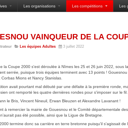
ives
Les organisations
Les compétitions
Les 
sien
ESNOU VAINQUEUR DE LA COUP
trateur
Les équipes Adultes
3 juillet 2022
de la Coupe 2000 s'est déroulée à Nîmes les 25 et 26 juin 2022, sous la
nt serrée, puisque trois équipes terminent avec 13 points ! Gouesnou 
 Corbas Mions et Nancy Stanislas.
tion avait pourtant mal débuté par une défaite à la première ronde, mai
en ont remporté les quatre dernières rondes pour s'imposer sur le fil.
nn le Bris, Vincent Nineuil, Erwan Bleuzen et Alexandre Lavanant !
ent à remercier la mairie de Gouesnou et le Comité départementale des
 n’aurait pas été possible, ainsi que la Ligue de Bretagne.
000 termine donc sa carrière en terre bretonne puisqu'il s'agissait de l