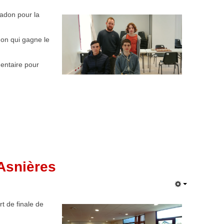
adon pour la
adon qui gagne le
mentaire pour
 Asnières
t de finale de