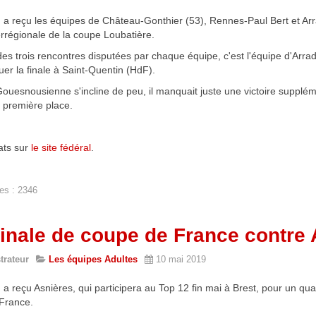
a reçu les équipes de Château-Gonthier (53), Rennes-Paul Bert et Arr
rrégionale de la coupe Loubatière.
e des trois rencontres disputées par chaque équipe, c'est l'équipe d'Arr
ouer la finale à Saint-Quentin (HdF).
ouesnousienne s'incline de peu, il manquait juste une victoire supplé
 première place.
ats sur
le site fédéral
.
nou
es : 2346
Finale de coupe de France contre
trateur
Les équipes Adultes
10 mai 2019
 reçu Asnières, qui participera au Top 12 fin mai à Brest, pour un quar
France.