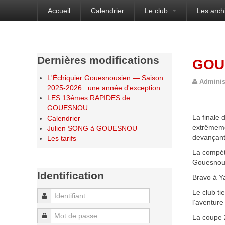
Accueil
Calendrier
Le club
Les arch
Bienvenue sur le site de l'Échiquier Gouesnou
Dernières modifications
GOU
L'Échiquier Gouesnousien — Saison
Adminis
2025-2026 : une année d'exception
LES 13émes RAPIDES de
GOUESNOU
La finale 
Calendrier
extrêmeme
Julien SONG à GOUESNOU
devançant
Les tarifs
La compéti
Gouesnousi
Identification
Bravo à Ya
Le club ti
Identifiant
l’aventure
Mot de passe
La coupe 2