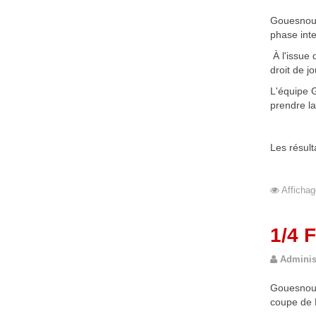
Gouesnou 
phase inte
 À l'issu
droit de j
L'équipe G
prendre la
Les résult
#sportgoues
Affichag
1/4 
Adminis
Gouesnou a
coupe de 