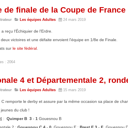
e de finale de la Coupe de Franc
trateur
Les équipes Adultes
24 mars 2019
 reçu l'Échiquier de l'Erdre.
 deux victoires et une défaite envoient l'équipe en 1/8e de Finale.
ats sur
le site fédéral
.
es : 2064
onale 4 et Départementale 2, rond
trateur
Les équipes Adultes
15 mars 2019
C remporte le derby et assure par la même occasion sa place de cha
jeunes du club !
 4
:
Quimper B
3
-
1
Gouesnou B
ntale 2
:
Gouesnou C
4
-
0
Gouesnou E ;
Brest E
3
-
F
Gouesnou 