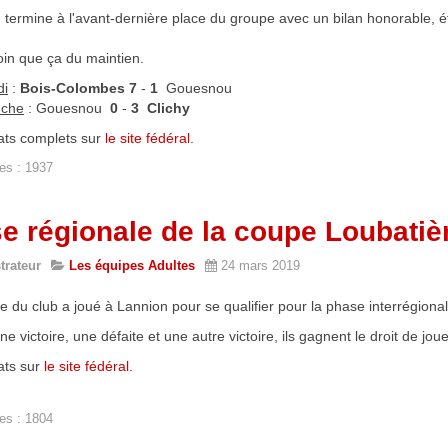
ermine à l'avant-dernière place du groupe avec un bilan honorable, ét
loin que ça du maintien.
i
:
Bois-Colombes
7
-
1
Gouesnou
che
: Gouesnou
0
-
3
Clichy
tats complets sur
le site fédéral
.
es : 1937
e régionale de la coupe Loubatiè
trateur
Les équipes Adultes
24 mars 2019
 du club a joué à Lannion pour se qualifier pour la phase interrégiona
e victoire, une défaite et une autre victoire, ils gagnent le droit de joue
ats sur
le site fédéral
.
es : 1804