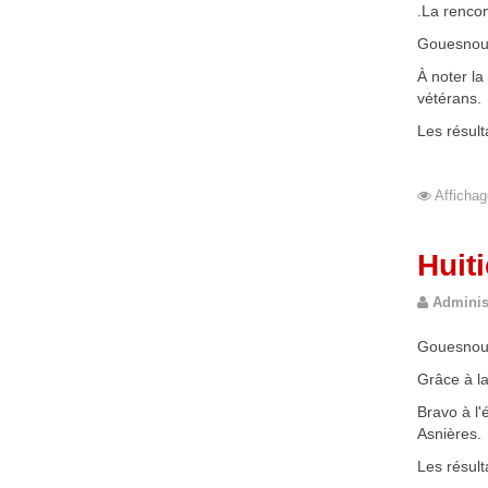
.La renco
Gouesnou s
À noter l
vétérans.
Les résult
#sportgo
Affichag
Huit
Adminis
Gouesnou 
Grâce à la
Bravo à l
Asnières.
Les résult