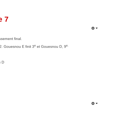
e 7
sement final.
e
e.
. Gouesnou E finit 3
et Gouesnou D, 9
 D