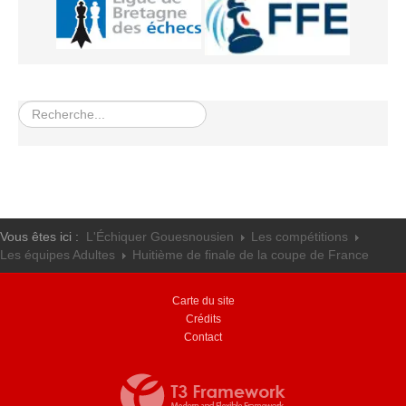
Les infos
Les annonces de tournois
Rechercher
Vous êtes ici :
L'Échiquer Gouesnousien
Les compétitions
Les équipes Adultes
Huitième de finale de la coupe de France
Carte du site
Crédits
Contact