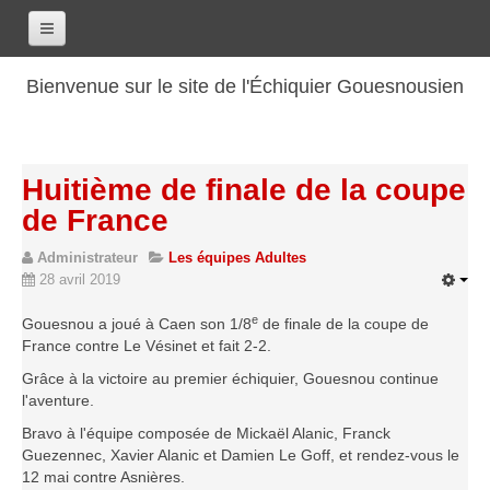
Accueil
Bienvenue sur le site de l'Échiquier Gouesnousien
Calendrier
Le club
Huitième de finale de la coupe
Les renseignements
de France
Les coordonnées
Administrateur
Les équipes Adultes
Les horaires
28 avril 2019
Les tarifs
e
Gouesnou a joué à Caen son 1/8
de finale de la coupe de
Les licenciés
France contre Le Vésinet et fait 2-2.
Les bilans sportifs
Grâce à la victoire au premier échiquier, Gouesnou continue
l'aventure.
Les archives
Bravo à l'équipe composée de Mickaël Alanic, Franck
Saison 2017-2018
Guezennec, Xavier Alanic et Damien Le Goff, et rendez-vous le
Saison 2016-2017
12 mai contre Asnières.