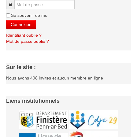
Le Challenge 2014-2015
Mot de passe
Le Challenge 2013-2014
Se souvenir de moi
Le Challenge 2012-2013
Connexion
Le Challenge 2011-2012
Identifiant oublié ?
Mot de passe oublié ?
Les tournois internes
Bretagne Jeunes 2012
Les compétitions
Sur le site :
Les équipes Adultes
Nous avons 498 invités et aucun membre en ligne
Les équipes Jeunes
Les championnats individuels
Liens institutionnels
Les tournois
Les scolaires
Les stages
Les galeries