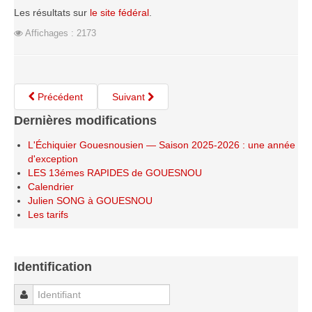
Les résultats sur
le site fédéral
.
Saison 2015-2016
Affichages : 2173
Saison 2014-2015
Saison 2013-2014
Saison 2012-2013
Précédent
Suivant
Saison 2011-2012
Dernières modifications
Saison 2010-2011
Saison 2009-2010
L'Échiquier Gouesnousien — Saison 2025-2026 : une année
d'exception
Saison 2008-2009
LES 13émes RAPIDES de GOUESNOU
Calendrier
Les organisations
Julien SONG à GOUESNOU
Les palmarès
Les tarifs
L'Open de Noël
Les Rapides
Identification
Les tournois de saison
Identifiant
Le Challenge Blitz