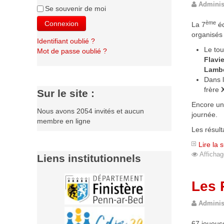
Adminis
Se souvenir de moi
ème
Connexion
La 7
éd
organisés 
Identifiant oublié ?
Le to
Mot de passe oublié ?
Flavi
Lambe
Dans l
frère
Sur le site :
Encore une
Nous avons 2054 invités et aucun
journée.
membre en ligne
Les résult
Lire la 
Affichag
Liens institutionnels
Les 
Adminis
67 joueuse