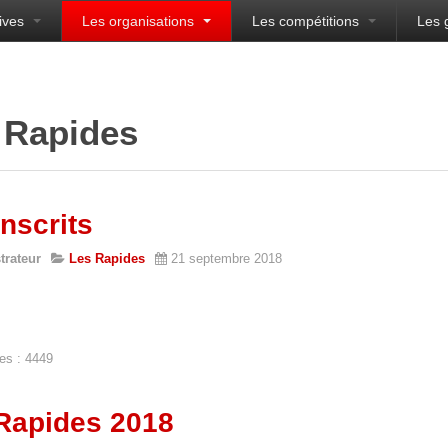
ives
Les organisations
Les compétitions
Les 
sien
 Rapides
inscrits
trateur
Les Rapides
21 septembre 2018
es : 4449
Rapides 2018