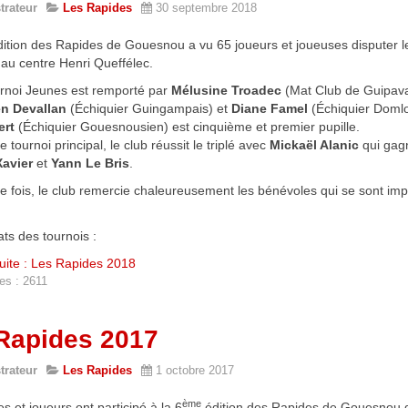
trateur
Les Rapides
30 septembre 2018
ition des Rapides de Gouesnou a vu 65 joueurs et joueuses disputer l
au centre Henri Queffélec.
urnoi Jeunes est remporté par
Mélusine Troadec
(Mat Club de Guipava
en Devallan
(Échiquier Guingampais) et
Diane Famel
(Échiquier Doml
rt
(Échiquier Gouesnousien) est cinquième et premier pupille.
e tournoi principal, le club réussit le triplé avec
Mickaël Alanic
qui gag
Xavier
et
Yann Le Bris
.
 fois, le club remercie chaleureusement les bénévoles qui se sont impl
ats des tournois :
suite : Les Rapides 2018
es : 2611
Rapides 2017
trateur
Les Rapides
1 octobre 2017
ème
s et joueurs ont participé à la 6
édition des Rapides de Gouesnou q