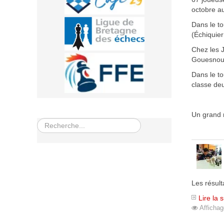
octobre a
Dans le to
(Échiquie
Chez les 
Gouesnou
Dans le to
classe de
Un grand m
Rechercher
Les résult
Lire la 
Affichag