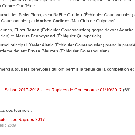
u Centre Queffélec.
urnoi des Petits Pions, c'est
Naëlle Guillou
(Échiquier Gouesnousien) 
r Gouesnousien) et
Matheo Cadinot
(Mat Club de Guipavas).
Jeunes,
Eliott Jouan
(Échiquier Gouesnousien) gagne devant
Agathe
sien) et
Marius Pecheyrand
(Échiquier Quimpérlois).
urnoi principal, Xavier Alanic (Échiquier Gouesnousien) prend la premi
uxième devant
Erwan Bleuzen
(Échiquier Gouesnousien).
erci à tous les bénévoles qui ont permis la tenue de la compétition et on
Saison 2017-2018 - Les Rapides de Gouesnou le 01/10/2017
(69)
ats des tournois :
suite : Les Rapides 2017
es : 2889