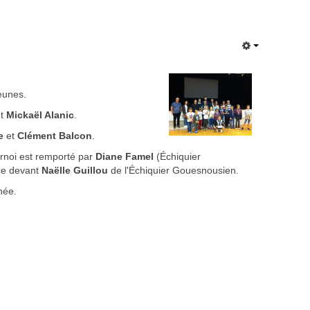
Jeunes.
t
Mickaël Alanic
.
e
et
Clément Balcon
.
ournoi est remporté par
Diane Famel
(Échiquier
ce devant
Naëlle Guillou
de l'Échiquier Gouesnousien.
née.