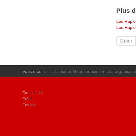
Plus d'
Les Rapid
Les Rapid
Début
Vous êtes ici :
L'Échiquer Gouesnousien
Les organisati
Carte du site
Crédits
Contact