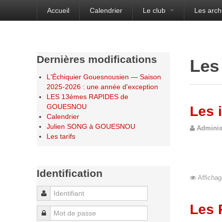
Accueil
Calendrier
Le club
Les arch
Bienvenue sur le site de l'Échiquier Gouesnou
Dernières modifications
Les
L'Échiquier Gouesnousien — Saison
2025-2026 : une année d'exception
LES 13émes RAPIDES de
GOUESNOU
Les 
Calendrier
Julien SONG à GOUESNOU
Adminis
Les tarifs
Identification
Affichag
Identifiant
Les 
Mot de passe