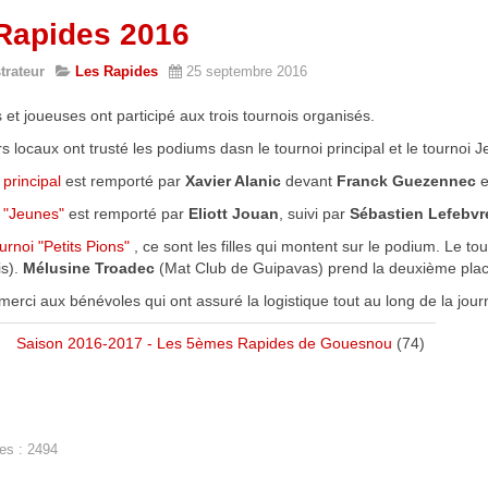
Rapides 2016
trateur
Les Rapides
25 septembre 2016
 et joueuses ont participé aux trois tournois organisés.
s locaux ont trusté les podiums dasn le tournoi principal et le tournoi 
 principal
est remporté par
Xavier Alanic
devant
Franck Guezennec
e
i "Jeunes"
est remporté par
Eliott Jouan
, suivi par
Sébastien Lefebvr
urnoi "Petits Pions"
, ce sont les filles qui montent sur le podium. Le t
s).
Mélusine Troadec
(Mat Club de Guipavas) prend la deuxième pla
erci aux bénévoles qui ont assuré la logistique tout au long de la jour
Saison 2016-2017 - Les 5èmes Rapides de Gouesnou
(74)
es : 2494