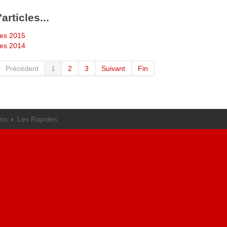
articles...
es 2015
es 2014
Précédent
1
2
3
Suivant
Fin
ons
Les Rapides