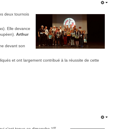
es deux tournois
s). Elle devance
oupéen).
Arthur
ne devant son
iqués et ont largement contribué à la réussite de cette
er
ui s'est tenue ce dimanche 1