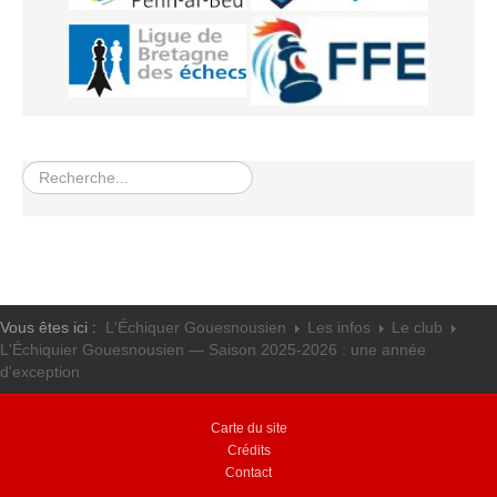
Rechercher
Vous êtes ici :
L'Échiquer Gouesnousien
Les infos
Le club
L'Échiquier Gouesnousien — Saison 2025-2026 : une année
d'exception
Carte du site
Crédits
Contact