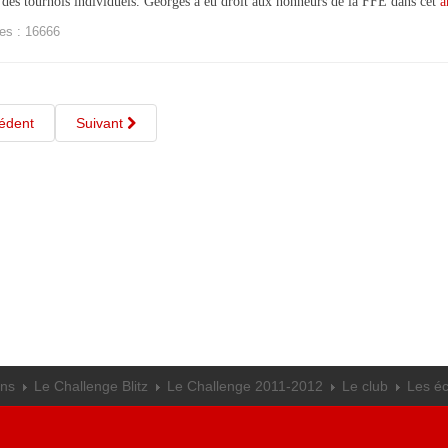
es tournois individuels. Georges a eu droit aux honneurs de la FFE dans cet
a
es : 16666
édent
Suivant
ons
Le Challenge Blitz
Le Challenge 2011-2012
Le club
Les éc