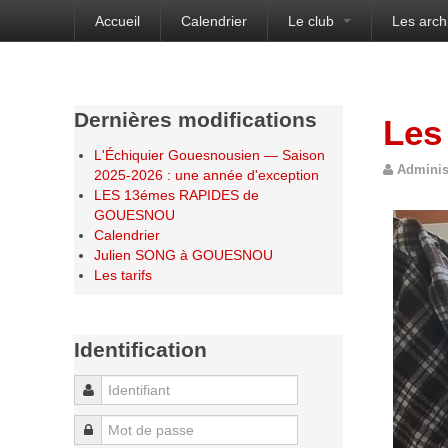
Accueil
Calendrier
Le club
Les arch
Bienvenue sur le site de l'Échiquier Gouesnou
Dernières modifications
Les
L'Échiquier Gouesnousien — Saison
Adminis
2025-2026 : une année d'exception
LES 13émes RAPIDES de
GOUESNOU
Calendrier
Julien SONG à GOUESNOU
Les tarifs
Identification
Identifiant
Mot de passe