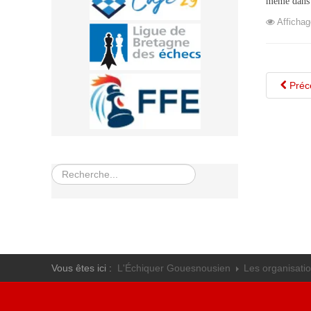
même dans d
Affichag
Préc
Rechercher
Vous êtes ici :
L'Échiquer Gouesnousien
Les organisati