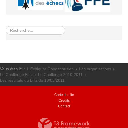
Les infos
Les annonces de tournois
Rechercher
Vous êtes ici :
L'Échiquer Gouesnousien
Les organisations
Le Challenge Blitz
Le Challenge 2010-2011
Les résultats du Blitz du 18/03/2011
Carte du site
Crédits
Contact