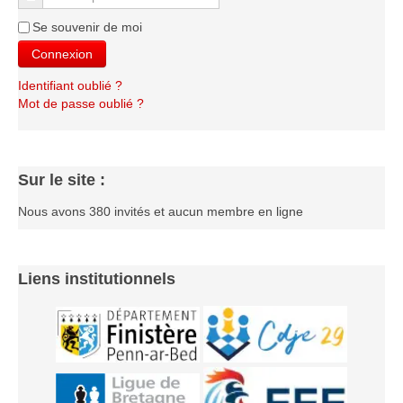
Le Challenge 2014-2015
Se souvenir de moi
Le Challenge 2013-2014
Connexion
Le Challenge 2012-2013
Identifiant oublié ?
Le Challenge 2011-2012
Mot de passe oublié ?
Les tournois internes
Bretagne Jeunes 2012
Sur le site :
Les compétitions
Nous avons 380 invités et aucun membre en ligne
Les équipes Adultes
Les équipes Jeunes
Les championnats individuels
Liens institutionnels
Les tournois
Les scolaires
Les stages
Les galeries