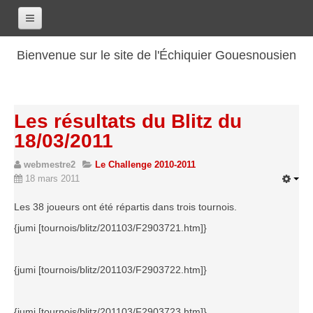
Accueil
Bienvenue sur le site de l'Échiquier Gouesnousien
Calendrier
Le club
Les résultats du Blitz du
Les renseignements
18/03/2011
Les coordonnées
webmestre2
Le Challenge 2010-2011
Les horaires
18 mars 2011
Les tarifs
Les 38 joueurs ont été répartis dans trois tournois.
Les licenciés
{jumi [tournois/blitz/201103/F2903721.htm]}
Les bilans sportifs
Les archives
{jumi [tournois/blitz/201103/F2903722.htm]}
Saison 2017-2018
Saison 2016-2017
{jumi [tournois/blitz/201103/F2903723.htm]}