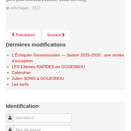
Saison 2015-2016
Affichages : 2127
Saison 2014-2015
Saison 2013-2014
Saison 2012-2013
Précédent
Suivant
Saison 2011-2012
Dernières modifications
Saison 2010-2011
L'Échiquier Gouesnousien — Saison 2025-2026 : une année
Saison 2009-2010
d'exception
LES 13émes RAPIDES de GOUESNOU
Saison 2008-2009
Calendrier
Julien SONG à GOUESNOU
Les organisations
Les tarifs
Les palmarès
L'Open de Noël
Identification
Les Rapides
Les tournois de saison
Identifiant
Le Challenge Blitz
Mot de passe