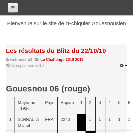
Accueil
Bienvenue sur le site de l'Échiquier Gouesnousien
Calendrier
Le club
Les résultats du Blitz du 22/10/10
Les renseignements
webmestre2
Le Challenge 2010-2011
Les coordonnées
25 septembre 2010
Les horaires
Les tarifs
Gouesnou 06 (rouge)
Les licenciés
Les bilans sportifs
Moyenne
Pays
Rapide
1
2
3
4
5
6
: 1936
Les archives
1
SERRALTA
FRA
2240
1
1
1
1
1
Saison 2017-2018
Michel
Saison 2016-2017