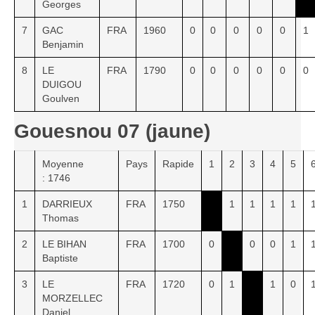
Georges
7
GAC
FRA
1960
0
0
0
0
0
1
Benjamin
8
LE
FRA
1790
0
0
0
0
0
0
DUIGOU
Goulven
Gouesnou 07 (jaune)
Moyenne
Pays
Rapide
1
2
3
4
5
: 1746
1
DARRIEUX
FRA
1750
1
1
1
1
Thomas
2
LE BIHAN
FRA
1700
0
0
0
1
Baptiste
3
LE
FRA
1720
0
1
1
0
MORZELLEC
Daniel