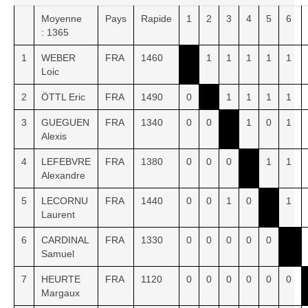
Moyenne
Pays
Rapide
1
2
3
4
5
6
: 1365
1
WEBER
FRA
1460
1
1
1
1
1
Loic
2
ÖTTL Eric
FRA
1490
0
1
1
1
1
3
GUEGUEN
FRA
1340
0
0
1
0
1
Alexis
4
LEFEBVRE
FRA
1380
0
0
0
1
1
Alexandre
5
LECORNU
FRA
1440
0
0
1
0
1
Laurent
6
CARDINAL
FRA
1330
0
0
0
0
0
Samuel
7
HEURTE
FRA
1120
0
0
0
0
0
0
Margaux