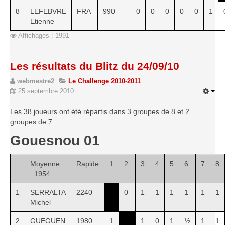
8
LEFEBVRE
FRA
990
0
0
0
0
0
1
Etienne
Affichages : 1991
Les résultats du Blitz du 24/09/10
webmestre2
Le Challenge 2010-2011
25 septembre 2010
Les 38 joueurs ont été répartis dans 3 groupes de 8 et 2
groupes de 7.
Gouesnou 01
Moyenne
Rapide
1
2
3
4
5
6
7
8
: 1954
1
SERRALTA
2240
0
1
1
1
1
1
1
Michel
2
GUEGUEN
1980
1
1
0
1
½
1
1