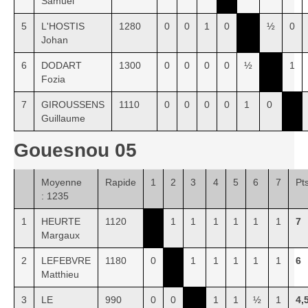
Samuel
5
L'HOSTIS
1280
0
0
1
0
½
0
Johan
6
DODART
1300
0
0
0
0
½
1
Fozia
7
GIROUSSENS
1110
0
0
0
0
1
0
Guillaume
Gouesnou 05
Moyenne
Rapide
1
2
3
4
5
6
7
Pt
: 1235
1
HEURTE
1120
1
1
1
1
1
1
7
Margaux
2
LEFEBVRE
1180
0
1
1
1
1
1
6
Matthieu
3
LE
990
0
0
1
1
½
1
4,