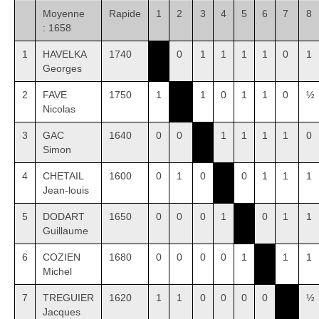
Moyenne
Rapide
1
2
3
4
5
6
7
8
: 1658
1
HAVELKA
1740
0
1
1
1
1
0
1
Georges
2
FAVE
1750
1
1
0
1
1
0
½
Nicolas
3
GAC
1640
0
0
1
1
1
1
0
Simon
4
CHETAIL
1600
0
1
0
0
1
1
1
Jean-louis
5
DODART
1650
0
0
0
1
0
1
1
Guillaume
6
COZIEN
1680
0
0
0
0
1
1
1
Michel
7
TREGUIER
1620
1
1
0
0
0
0
½
Jacques