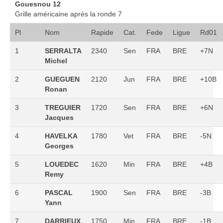
Gouesnou 12
Grille américaine après la ronde 7
Pl
Nom
Rapide
Cat.
Fede
Ligue
Rd01
1
SERRALTA
2340
Sen
FRA
BRE
+7N
Michel
2
GUEGUEN
2120
Jun
FRA
BRE
+10B
Ronan
3
TREGUIER
1720
Sen
FRA
BRE
+6N
Jacques
4
HAVELKA
1780
Vet
FRA
BRE
-5N
Georges
5
LOUEDEC
1620
Min
FRA
BRE
+4B
Remy
6
PASCAL
1900
Sen
FRA
BRE
-3B
Yann
7
DARRIEUX
1750
Min
FRA
BRE
-1B