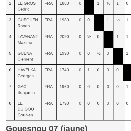
2
LE GROS
FRA
1880
0
1
½
1
0
Saison 2015-2016
Cedric
Saison 2014-2015
3
GUEGUEN
FRA
1980
0
0
1
½
1
Saison 2013-2014
Ronan
Saison 2012-2013
4
LAVANANT
FRA
2090
0
½
0
1
1
Saison 2011-2012
Maxime
Saison 2010-2011
5
GUENA
FRA
1990
0
0
½
0
1
Clement
Saison 2009-2010
Saison 2008-2009
6
HAVELKA
FRA
1740
0
1
0
0
0
Georges
Les organisations
7
GAC
FRA
1960
0
0
0
0
0
1
Les palmarès
Benjamin
L'Open de Noël
8
LE
FRA
1790
0
0
0
0
0
0
Les Rapides
DUIGOU
Goulven
Les tournois de saison
Le Challenge Blitz
Gouesnou 07 (jaune)