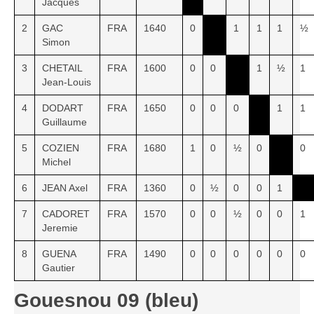
Jacques
2
GAC
FRA
1640
0
1
1
1
½
Simon
3
CHETAIL
FRA
1600
0
0
1
½
1
Jean-Louis
4
DODART
FRA
1650
0
0
0
1
1
Guillaume
5
COZIEN
FRA
1680
1
0
½
0
0
Michel
6
JEAN Axel
FRA
1360
0
½
0
0
1
7
CADORET
FRA
1570
0
0
½
0
0
1
Jeremie
8
GUENA
FRA
1490
0
0
0
0
0
0
Gautier
Gouesnou 09 (bleu)