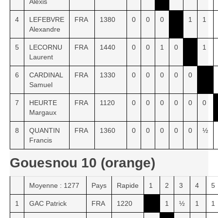
Alexis
4
LEFEBVRE
FRA
1380
0
0
0
1
1
Alexandre
5
LECORNU
FRA
1440
0
0
1
0
1
Laurent
6
CARDINAL
FRA
1330
0
0
0
0
0
Samuel
7
HEURTE
FRA
1120
0
0
0
0
0
0
Margaux
8
QUANTIN
FRA
1360
0
0
0
0
0
½
Francis
Gouesnou 10 (orange)
Moyenne : 1277
Pays
Rapide
1
2
3
4
5
1
GAC Patrick
FRA
1220
1
½
1
1