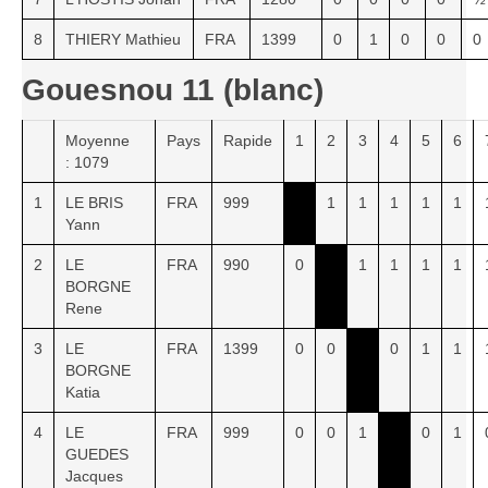
8
THIERY Mathieu
FRA
1399
0
1
0
0
0
Gouesnou 11 (blanc)
Moyenne
Pays
Rapide
1
2
3
4
5
6
: 1079
1
LE BRIS
FRA
999
1
1
1
1
1
Yann
2
LE
FRA
990
0
1
1
1
1
BORGNE
Rene
3
LE
FRA
1399
0
0
0
1
1
BORGNE
Katia
4
LE
FRA
999
0
0
1
0
1
GUEDES
Jacques