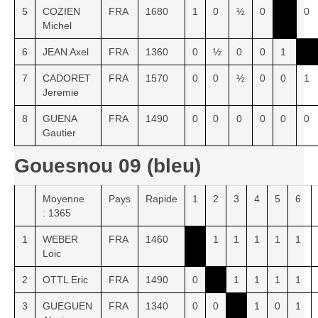
5
COZIEN
FRA
1680
1
0
½
0
0
Michel
6
JEAN Axel
FRA
1360
0
½
0
0
1
7
CADORET
FRA
1570
0
0
½
0
0
1
Jeremie
8
GUENA
FRA
1490
0
0
0
0
0
0
Gautier
Gouesnou 09 (bleu)
Moyenne
Pays
Rapide
1
2
3
4
5
6
: 1365
1
WEBER
FRA
1460
1
1
1
1
1
Loic
2
OTTL Eric
FRA
1490
0
1
1
1
1
3
GUEGUEN
FRA
1340
0
0
1
0
1