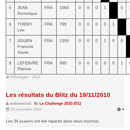
5
JEAN
FRA
1060
0
0
0
1
0
Dominique
6
THIERY
FRA
799
0
0
0
0
1
Leo
7
UGUEN
FRA
1399
0
0
0
1
0
0
Francois
Xavier
8
LEFEBVRE
FRA
990
0
0
0
0
0
1
Etienne
Affichages : 2413
Les résultats du Blitz du 19/11/2010
webmestre2
Le Challenge 2010-2011
20 novembre 2010
Les 34 joueurs ont été répartis dans deux tournois.