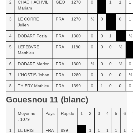
2
CHACHIACHVILI
GEO
1270
0
1
1
1
Mariam
3
LE CORRE
FRA
1270
½
0
0
1
Julien
4
DODART Fozia
FRA
1300
0
0
1
½
5
LEFEBVRE
FRA
1180
0
0
0
½
Matthieu
6
DODART Marion
FRA
1300
½
0
0
½
0
7
L'HOSTIS Johan
FRA
1280
0
0
0
0
½
8
THIERY Mathieu
FRA
1399
0
1
0
0
0
Gouesnou 11 (blanc)
Moyenne
Pays
Rapide
1
2
3
4
5
6
: 1079
1
LE BRIS
FRA
999
1
1
1
1
1