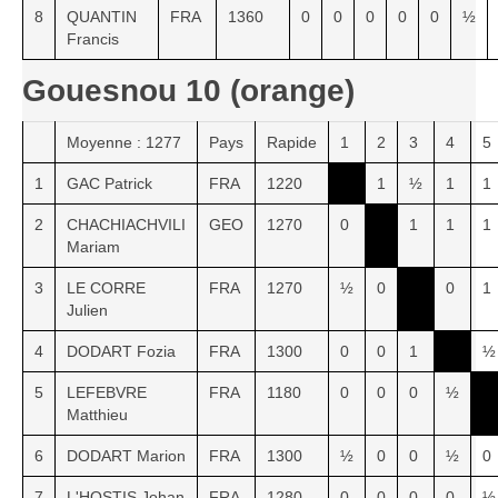
8
QUANTIN
FRA
1360
0
0
0
0
0
½
Francis
Gouesnou 10 (orange)
Moyenne : 1277
Pays
Rapide
1
2
3
4
5
1
GAC Patrick
FRA
1220
1
½
1
1
2
CHACHIACHVILI
GEO
1270
0
1
1
1
Mariam
3
LE CORRE
FRA
1270
½
0
0
1
Julien
4
DODART Fozia
FRA
1300
0
0
1
½
5
LEFEBVRE
FRA
1180
0
0
0
½
Matthieu
6
DODART Marion
FRA
1300
½
0
0
½
0
7
L'HOSTIS Johan
FRA
1280
0
0
0
0
½