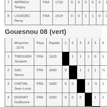
7
APPRIOU
FRA
1720
0
0
0
0
0
Les infos
Tanguy
Les annonces de tournois
8
LOUEDEC
FRA
1519
0
0
1
1
0
Remy
Gouesnou 08 (vert)
Moyenne
Pays
Rapide
1
2
3
4
5
6
: 1576
1
TREGUIER
FRA
1620
1
1
1
0
1
Jacques
2
GAC
FRA
1640
0
1
1
1
½
Simon
3
CHETAIL
FRA
1600
0
0
1
½
1
Jean-Louis
4
DODART
FRA
1650
0
0
0
1
1
Guillaume