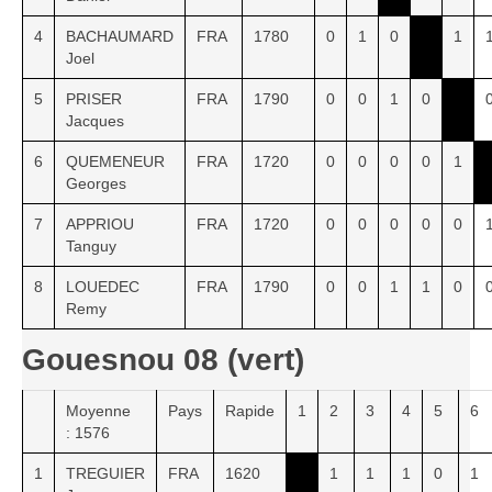
4
BACHAUMARD
FRA
1780
0
1
0
1
Joel
5
PRISER
FRA
1790
0
0
1
0
Jacques
6
QUEMENEUR
FRA
1720
0
0
0
0
1
Georges
7
APPRIOU
FRA
1720
0
0
0
0
0
Tanguy
8
LOUEDEC
FRA
1790
0
0
1
1
0
Remy
Gouesnou 08 (vert)
Moyenne
Pays
Rapide
1
2
3
4
5
6
: 1576
1
TREGUIER
FRA
1620
1
1
1
0
1