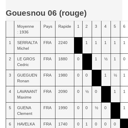
Gouesnou 06 (rouge)
Moyenne
Pays
Rapide
1
2
3
4
5
6
: 1936
1
SERRALTA
FRA
2240
1
1
1
1
1
Michel
2
LE GROS
FRA
1880
0
1
½
1
0
Cedric
3
GUEGUEN
FRA
1980
0
0
1
½
1
Ronan
4
LAVANANT
FRA
2090
0
½
0
1
1
Maxime
5
GUENA
FRA
1990
0
0
½
0
1
Clement
6
HAVELKA
FRA
1740
0
1
0
0
0