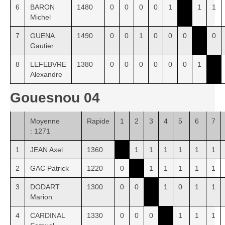
6
BARON
1480
0
0
0
0
1
1
1
Michel
7
GUENA
1490
0
0
1
0
0
0
0
Gautier
8
LEFEBVRE
1380
0
0
0
0
0
0
1
Alexandre
Gouesnou 04
Moyenne
Rapide
1
2
3
4
5
6
7
: 1271
1
JEAN Axel
1360
1
1
1
1
1
1
2
GAC Patrick
1220
0
1
1
1
1
1
3
DODART
1300
0
0
1
0
1
1
Marion
4
CARDINAL
1330
0
0
0
1
1
1