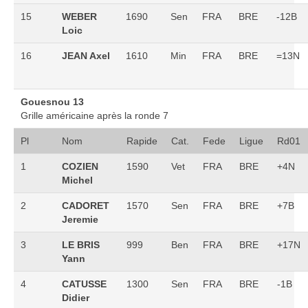
15
WEBER
1690
Sen
FRA
BRE
-12B
Loic
16
JEAN Axel
1610
Min
FRA
BRE
=13N
Gouesnou 13
Grille américaine après la ronde 7
Pl
Nom
Rapide
Cat.
Fede
Ligue
Rd01
1
COZIEN
1590
Vet
FRA
BRE
+4N
Michel
2
CADORET
1570
Sen
FRA
BRE
+7B
Jeremie
3
LE BRIS
999
Ben
FRA
BRE
+17N
Yann
4
CATUSSE
1300
Sen
FRA
BRE
-1B
Didier