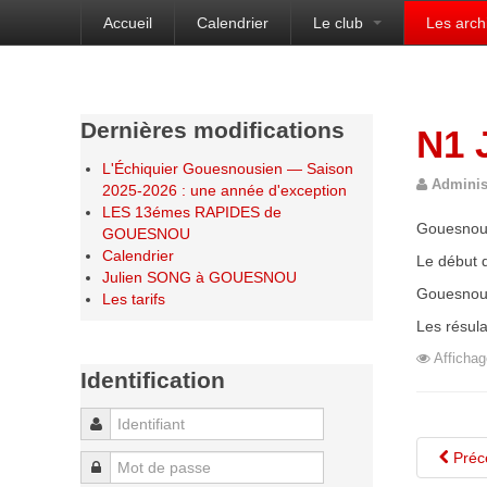
Accueil
Calendrier
Le club
Les arch
Bienvenue sur le site de l'Échiquier Gouesnou
Dernières modifications
N1 
L'Échiquier Gouesnousien — Saison
Adminis
2025-2026 : une année d'exception
LES 13émes RAPIDES de
Gouesnou 
GOUESNOU
Calendrier
Le début d
Julien SONG à GOUESNOU
Gouesnou
Les tarifs
Les résul
Affichag
Identification
Identifiant
Préc
Mot de passe