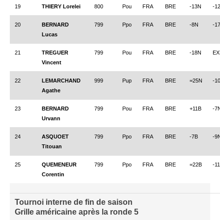
19
THIERY Lorelei
800
Pou
FRA
BRE
-13N
-1
20
BERNARD
799
Ppo
FRA
BRE
-8N
-1
Lucas
21
TREGUER
799
Pou
FRA
BRE
-18N
EX
Vincent
22
LEMARCHAND
999
Pup
FRA
BRE
=25N
-1
Agathe
23
BERNARD
799
Pou
FRA
BRE
+11B
-7
Urvann
24
ASQUOET
799
Ppo
FRA
BRE
-7B
-9
Titouan
25
QUEMENEUR
799
Ppo
FRA
BRE
=22B
-1
Corentin
Tournoi interne de fin de saison
Grille américaine après la ronde 5