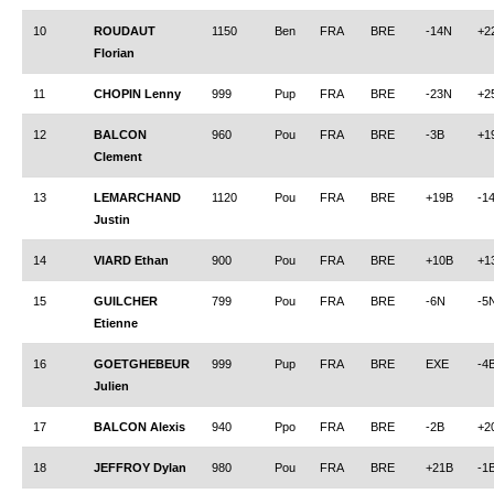
Les infos
10
ROUDAUT
1150
Ben
FRA
BRE
-14N
+2
Florian
Les annonces de tournois
11
CHOPIN Lenny
999
Pup
FRA
BRE
-23N
+2
12
BALCON
960
Pou
FRA
BRE
-3B
+1
Clement
13
LEMARCHAND
1120
Pou
FRA
BRE
+19B
-1
Justin
14
VIARD Ethan
900
Pou
FRA
BRE
+10B
+1
15
GUILCHER
799
Pou
FRA
BRE
-6N
-5
Etienne
16
GOETGHEBEUR
999
Pup
FRA
BRE
EXE
-4
Julien
17
BALCON Alexis
940
Ppo
FRA
BRE
-2B
+2
18
JEFFROY Dylan
980
Pou
FRA
BRE
+21B
-1