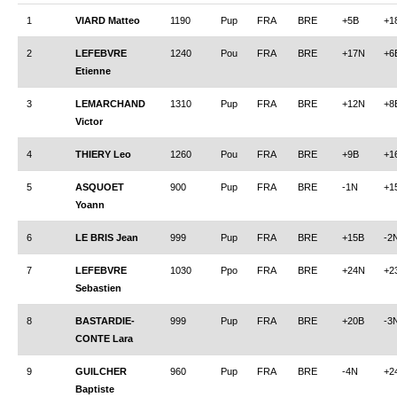
Le Challenge 2014-2015
1
VIARD Matteo
1190
Pup
FRA
BRE
+5B
+1
Le Challenge 2013-2014
2
LEFEBVRE
1240
Pou
FRA
BRE
+17N
+6
Le Challenge 2012-2013
Etienne
Le Challenge 2011-2012
3
LEMARCHAND
1310
Pup
FRA
BRE
+12N
+8
Les tournois internes
Victor
Bretagne Jeunes 2012
4
THIERY Leo
1260
Pou
FRA
BRE
+9B
+1
Les compétitions
5
ASQUOET
900
Pup
FRA
BRE
-1N
+1
Yoann
Les équipes Adultes
Les équipes Jeunes
6
LE BRIS Jean
999
Pup
FRA
BRE
+15B
-2
Les championnats individuels
7
LEFEBVRE
1030
Ppo
FRA
BRE
+24N
+2
Sebastien
Les tournois
Les scolaires
8
BASTARDIE-
999
Pup
FRA
BRE
+20B
-3
CONTE Lara
Les stages
9
GUILCHER
960
Pup
FRA
BRE
-4N
+2
Les galeries
Baptiste