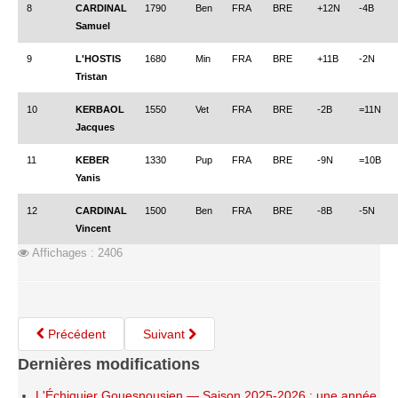
8
CARDINAL
1790
Ben
FRA
BRE
+12N
-4B
Samuel
9
L'HOSTIS
1680
Min
FRA
BRE
+11B
-2N
Tristan
10
KERBAOL
1550
Vet
FRA
BRE
-2B
=11N
Jacques
11
KEBER
1330
Pup
FRA
BRE
-9N
=10B
Yanis
12
CARDINAL
1500
Ben
FRA
BRE
-8B
-5N
Vincent
Affichages : 2406
Précédent
Suivant
Dernières modifications
L'Échiquier Gouesnousien — Saison 2025-2026 : une année