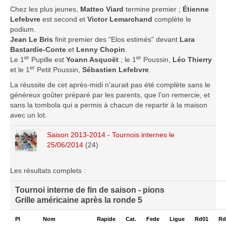
Chez les plus jeunes,
Matteo Viard
termine premier ;
Étienne
Saison 2015-2016
Lefebvre
est second et
Victor Lemarchand
complète le
Saison 2014-2015
podium.
Jean Le Bris
finit premier des "Elos estimés" devant
Lara
Saison 2013-2014
Bastardie-Conte
et
Lenny Chopin
.
Saison 2012-2013
er
er
Le 1
Pupille est
Yoann Asquoët
; le 1
Poussin,
Léo Thierry
er
et le 1
Petit Poussin,
Sébastien Lefebvre
.
Saison 2011-2012
La réussite de cet après-midi n'aurait pas été complète sans le
Saison 2010-2011
généreux goûter préparé par les parents, que l'on remercie, et
Saison 2009-2010
sans la tombola qui a permis à chacun de repartir à la maison
avec un lot.
Saison 2008-2009
Saison 2013-2014 - Tournois internes le
Les organisations
25/06/2014
(24)
Les palmarès
L'Open de Noël
Les résultats complets :
Les Rapides
Tournoi interne de fin de saison - pions
Grille américaine après la ronde 5
Les tournois de saison
Le Challenge Blitz
Pl
Nom
Rapide
Cat.
Fede
Ligue
Rd01
Rd