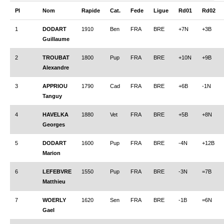
Pl
Nom
Rapide
Cat.
Fede
Ligue
Rd01
Rd02
1
DODART
1910
Ben
FRA
BRE
+7N
+3B
Guillaume
2
TROUBAT
1800
Pup
FRA
BRE
+10N
+9B
Alexandre
3
APPRIOU
1790
Cad
FRA
BRE
+6B
-1N
Tanguy
4
HAVELKA
1880
Vet
FRA
BRE
+5B
+8N
Georges
5
DODART
1600
Pup
FRA
BRE
-4N
+12B
Marion
6
LEFEBVRE
1550
Pup
FRA
BRE
-3N
=7B
Matthieu
7
WOERLY
1620
Sen
FRA
BRE
-1B
=6N
Gael