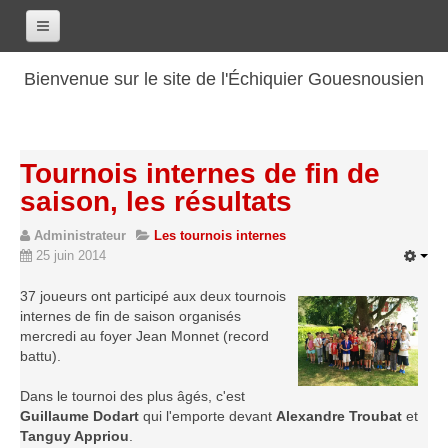
Accueil
Bienvenue sur le site de l'Échiquier Gouesnousien
Calendrier
Le club
Tournois internes de fin de
Les renseignements
saison, les résultats
Les coordonnées
Administrateur
Les tournois internes
Les horaires
25 juin 2014
Les tarifs
37 joueurs ont participé aux deux tournois
Les licenciés
internes de fin de saison organisés
Les bilans sportifs
mercredi au foyer Jean Monnet (record
battu).
Les archives
Dans le tournoi des plus âgés, c'est
Saison 2017-2018
Guillaume Dodart
qui l'emporte devant
Alexandre Troubat
et
Saison 2016-2017
Tanguy Appriou
.