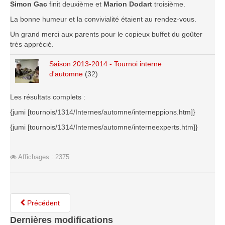
Simon Gac
finit deuxième et
Marion Dodart
troisième.
Saison 2015-2016
La bonne humeur et la convivialité étaient au rendez-vous.
Saison 2014-2015
Un grand merci aux parents pour le copieux buffet du goûter
Saison 2013-2014
très apprécié.
Saison 2012-2013
Saison 2013-2014 - Tournoi interne
Saison 2011-2012
d'automne
(32)
Saison 2010-2011
Les résultats complets :
Saison 2009-2010
{jumi [tournois/1314/Internes/automne/interneppions.htm]}
Saison 2008-2009
{jumi [tournois/1314/Internes/automne/interneexperts.htm]}
Les organisations
Les palmarès
Affichages : 2375
L'Open de Noël
Les Rapides
Les tournois de saison
Précédent
Le Challenge Blitz
Dernières modifications