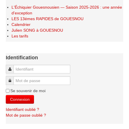
Le Challenge 2014-2015
L'Échiquier Gouesnousien — Saison 2025-2026 : une année
Le Challenge 2013-2014
d'exception
LES 13émes RAPIDES de GOUESNOU
Le Challenge 2012-2013
Calendrier
Julien SONG à GOUESNOU
Le Challenge 2011-2012
Les tarifs
Les tournois internes
Bretagne Jeunes 2012
Identification
Les compétitions
Les équipes Adultes
Identifiant
Les équipes Jeunes
Mot de passe
Les championnats individuels
Se souvenir de moi
Les tournois
Connexion
Les scolaires
Identifiant oublié ?
Les stages
Mot de passe oublié ?
Les galeries