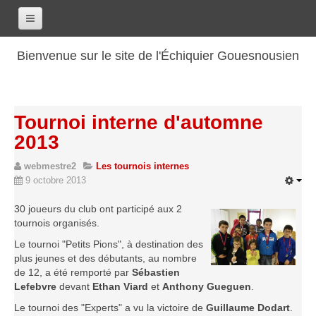
Accueil
Bienvenue sur le site de l'Échiquier Gouesnousien
Calendrier
Le club
Tournoi interne d'automne
Les renseignements
2013
Les coordonnées
webmestre2
Les tournois internes
Les horaires
9 octobre 2013
Les tarifs
30 joueurs du club ont participé aux 2
Les licenciés
tournois organisés.
Les bilans sportifs
Le tournoi "Petits Pions", à destination des
plus jeunes et des débutants, au nombre
Les archives
de 12, a été remporté par
Sébastien
Saison 2017-2018
Lefebvre
devant
Ethan Viard
et
Anthony Gueguen
.
Saison 2016-2017
Le tournoi des "Experts" a vu la victoire de
Guillaume Dodart
.