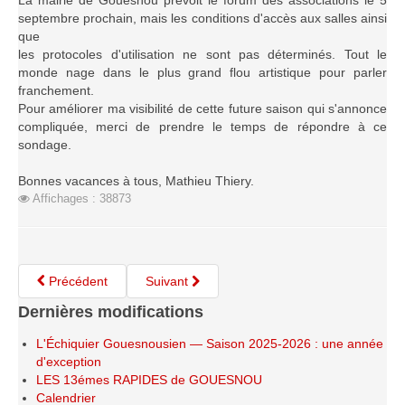
La mairie de Gouesnou prévoit le forum des associations le 5
Saison 2015-2016
septembre prochain, mais les conditions d'accès aux salles ainsi
que
Saison 2014-2015
les protocoles d'utilisation ne sont pas déterminés. Tout le
monde nage dans le plus grand flou artistique pour parler
Saison 2013-2014
franchement.
Saison 2012-2013
Pour améliorer ma visibilité de cette future saison qui s'annonce
compliquée, merci de prendre le temps de répondre à ce
Saison 2011-2012
sondage.
Saison 2010-2011
Bonnes vacances à tous, Mathieu Thiery.
Saison 2009-2010
Affichages : 38873
Saison 2008-2009
Les organisations
Les palmarès
Précédent
Suivant
L'Open de Noël
Dernières modifications
Les Rapides
L'Échiquier Gouesnousien — Saison 2025-2026 : une année
Les tournois de saison
d'exception
LES 13émes RAPIDES de GOUESNOU
Le Challenge Blitz
Calendrier