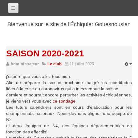
Accueil
Bienvenue sur le site de l'Échiquier Gouesnousien
Calendrier
Le club
SAISON 2020-2021
Les renseignements
Administrateur
Le club
11 juillet 2020
Les coordonnées
Les horaires
j'espère que vous allez tous bien.
Afin de préparer la saison prochaine malgré les incertitudes
Les tarifs
liées à la crise du coronavirus qui a interrompue la saison
Les licenciés
dernière et pourrait encore perturber les activités échiquéennes,
je viens vers vous avec
ce sondage
.
Les bilans sportifs
Les futurs calendriers sont en cours d'élaboration pour les
championnats nationaux. Nous devrions aligner une équipe de
Les archives
N2
Saison 2017-2018
et deux équipes de N4, des équipes départementales en
fonction des effectifs!
Saison 2016-2017