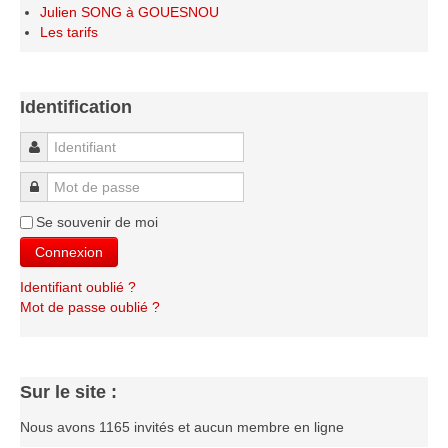
Julien SONG à GOUESNOU
Le Challenge 2014-2015
Les tarifs
Le Challenge 2013-2014
Le Challenge 2012-2013
Identification
Le Challenge 2011-2012
Les tournois internes
Identifiant
Bretagne Jeunes 2012
Mot de passe
Les compétitions
Se souvenir de moi
Les équipes Adultes
Connexion
Les équipes Jeunes
Identifiant oublié ?
Les championnats individuels
Mot de passe oublié ?
Les tournois
Les scolaires
Sur le site :
Les stages
Nous avons 1165 invités et aucun membre en ligne
Les galeries