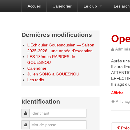
Accueil
Calendrier
Le club
Les arch
Bienvenue sur le site de l'Échiquier Gouesnou
Dernières modifications
Ope
L'Échiquier Gouesnousien — Saison
Adminis
2025-2026 : une année d'exception
LES 13émes RAPIDES de
Après une 
GOUESNOU
Il aura li
Calendrier
ATTENTI
Julien SONG à GOUESNOU
EFFECTIF
Les tarifs
Il s’agit 
Affiche.
Identification
Affichag
Identifiant
Mot de passe
Préc