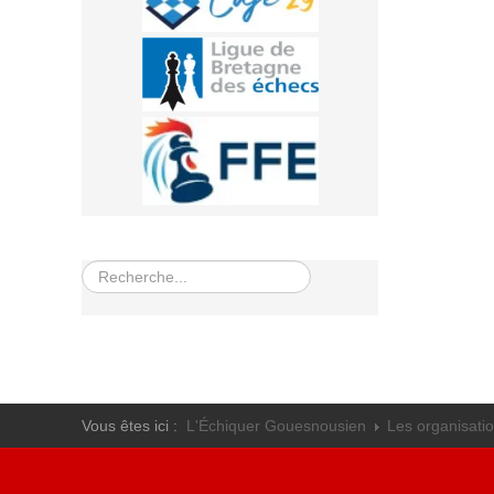
Rechercher
Vous êtes ici :
L'Échiquer Gouesnousien
Les organisati