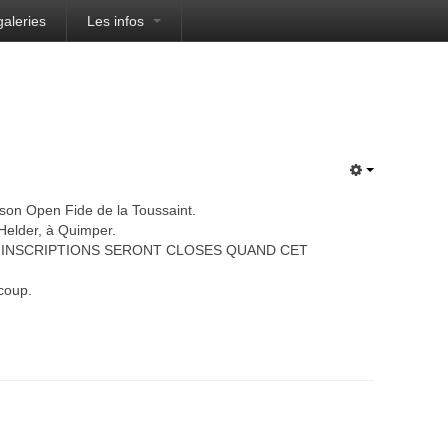
galeries
Les infos
 son Open Fide de la Toussaint.
 Helder, à Quimper.
S INSCRIPTIONS SERONT CLOSES QUAND CET
coup.