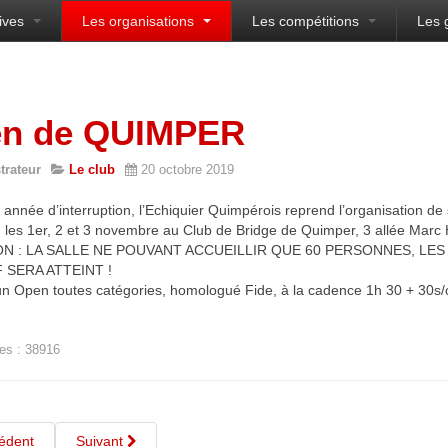
ives
Les organisations
Les compétitions
Les 
sien
n de QUIMPER
trateur
Le club
20 octobre 2019
année d’interruption, l’Echiquier Quimpérois reprend l’organisation de
eu les 1er, 2 et 3 novembre au Club de Bridge de Quimper, 3 allée Marc
ON : LA SALLE NE POUVANT ACCUEILLIR QUE 60 PERSONNES, LE
 SERA ATTEINT !
d’un Open toutes catégories, homologué Fide, à la cadence 1h 30 + 30s/
es : 38916
édent
Suivant