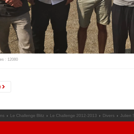
es : 12080
t
ons
Le Challenge Blitz
Le Challenge 2012-2013
Divers
Julie