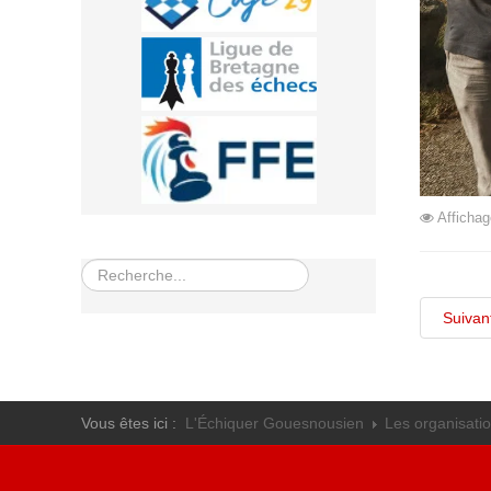
Affichag
Rechercher
Suivan
Vous êtes ici :
L'Échiquer Gouesnousien
Les organisati