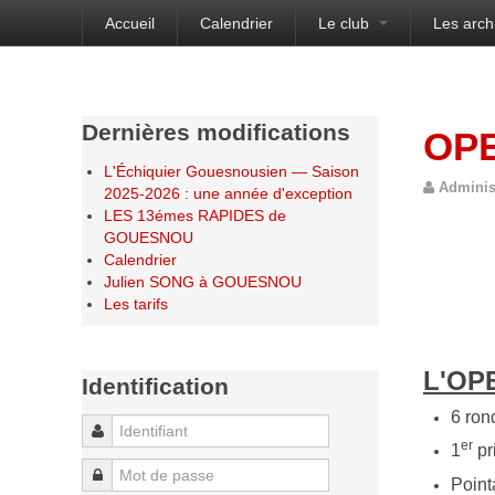
Accueil
Calendrier
Le club
Les arch
Bienvenue sur le site de l'Échiquier Gouesnou
Dernières modifications
OP
L'Échiquier Gouesnousien — Saison
Adminis
2025-2026 : une année d'exception
LES 13émes RAPIDES de
GOUESNOU
Calendrier
Julien SONG à GOUESNOU
Les tarifs
L'OP
Identification
6 ron
Identifiant
er
1
pri
Mot de passe
Point