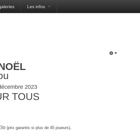
galeries
Les infos
NOËL
ou
 décembre 2023
UR TOUS
'Elo
.
(prix garantis si plus de 4
5
joueurs)