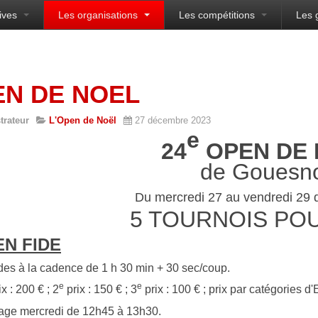
ives
Les organisations
Les compétitions
Les 
sien
EN DE NOEL
trateur
L'Open de Noël
27 décembre 2023
e
2
4
OPEN DE 
de Gouesn
Du mercredi 27 au vendredi 29
5 TOURNOIS PO
EN FIDE
des à la cadence de 1 h 30 min + 30 sec/coup.
e
e
x : 200 € ; 2
prix : 150 € ; 3
prix : 100 € ; prix par catégories d
age mercredi de 12h45 à 13h30.