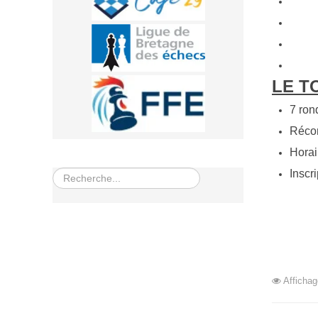
LE T
7 ron
Réco
Horai
Inscri
Rechercher
Affichag