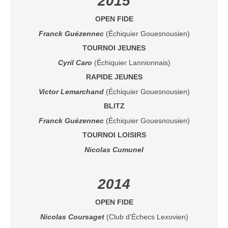
2015
Les infos
OPEN FIDE
Les annonces de tournois
Franck Guézennec
(Échiquier Gouesnousien)
TOURNOI JEUNES
Cyril Caro
(Échiquier Lannionnais)
RAPIDE JEUNES
Victor Lemarchand
(Échiquier Gouesnousien)
BLITZ
Franck Guézennec
(Échiquier Gouesnousien)
TOURNOI LOISIRS
Nicolas Cumunel
2014
OPEN FIDE
Nicolas Coursaget
(Club d'Échecs Lexovien)