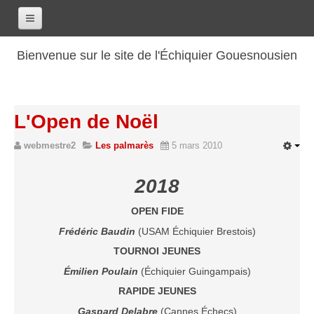
Accueil
Bienvenue sur le site de l'Échiquier Gouesnousien
Calendrier
Le club
L'Open de Noël
Les renseignements
webmestre2
Les palmarès
5 mars 2010
Les coordonnées
Les horaires
2018
Les tarifs
OPEN FIDE
Les licenciés
Frédéric Baudin
(USAM Échiquier Brestois)
Les bilans sportifs
TOURNOI JEUNES
Les archives
Émilien Poulain
(Échiquier Guingampais)
Saison 2017-2018
RAPIDE JEUNES
Saison 2016-2017
Gaspard Delabre
(Cannes Échecs)