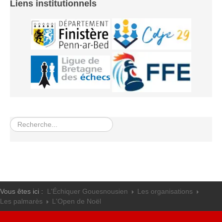
Liens institutionnels
Rechercher
Vous êtes ici :
L'Échiquer Gouesnousien
Les organisations
Les palmarès
L'Open de Noël