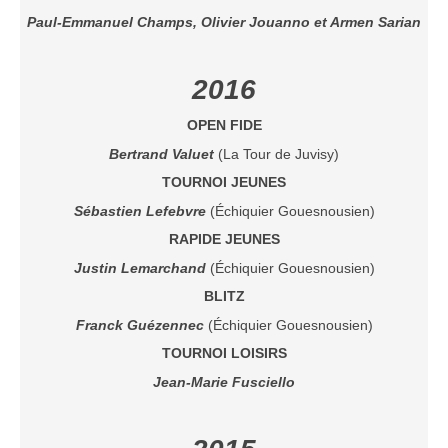
Le Challenge 2014-2015
Paul-Emmanuel Champs
,
Olivier Jouanno
et
Armen Sarian
Le Challenge 2013-2014
Le Challenge 2012-2013
2016
Le Challenge 2011-2012
OPEN FIDE
Les tournois internes
Bertrand Valuet
(La Tour de Juvisy)
Bretagne Jeunes 2012
TOURNOI JEUNES
Les compétitions
Sébastien Lefebvre
(Échiquier Gouesnousien)
Les équipes Adultes
RAPIDE JEUNES
Justin Lemarchand
(Échiquier Gouesnousien)
Les équipes Jeunes
BLITZ
Les championnats individuels
Franck Guézennec
(Échiquier Gouesnousien)
Les tournois
TOURNOI LOISIRS
Les scolaires
Jean-Marie Fusciello
Les stages
Les galeries