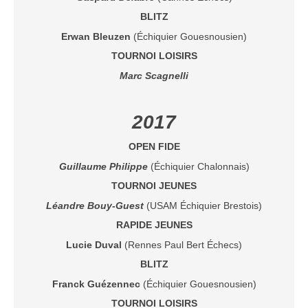
Saison 2015-2016
BLITZ
Saison 2014-2015
Erwan Bleuzen
(Échiquier Gouesnousien)
Saison 2013-2014
TOURNOI LOISIRS
Marc Scagnelli
Saison 2012-2013
Saison 2011-2012
2017
Saison 2010-2011
Saison 2009-2010
OPEN FIDE
Saison 2008-2009
Guillaume Philippe
(Échiquier Chalonnais)
TOURNOI JEUNES
Les organisations
Léandre Bouy-Guest
(USAM Échiquier Brestois)
Les palmarès
RAPIDE JEUNES
L'Open de Noël
Lucie Duval
(Rennes Paul Bert Échecs)
Les Rapides
BLITZ
Les tournois de saison
Franck Guézennec
(Échiquier Gouesnousien)
Le Challenge Blitz
TOURNOI LOISIRS