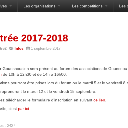
ives
Les organisations
Les compétitions
Les 
sien
trée 2017-2018
tre2
Infos
1 septembre 2017
er Gouesnousien sera présent au forum des associations de Gouesnou 
n
de 10h à 12h30 et de 14h à 16h00.
ptions pourront être prises lors du forum ou le mardi 5 et le vendredi
reprendront le mardi 12 et le vendredi 15 septembre.
z télécharger le formulaire d'inscription en suivant
ce lien
.
rifs, c'est
par ici
.
es : 2427