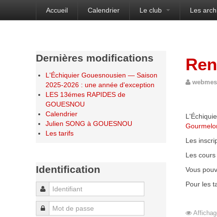
Accueil
Calendrier
Le club
Les arch
Bienvenue sur le site de l'Échiquier Gouesnou
Dernières modifications
Ren
L'Échiquier Gouesnousien — Saison
webmes
2025-2026 : une année d'exception
LES 13émes RAPIDES de
GOUESNOU
Calendrier
L'Échiqui
Julien SONG à GOUESNOU
Gourmelo
Les tarifs
Les inscri
Les cours 
Identification
Vous pouve
Pour les ta
Identifiant
Mot de passe
Affichag