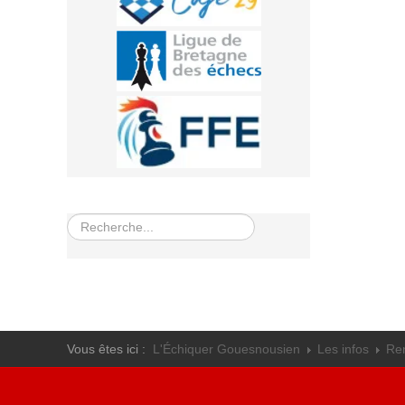
Rechercher
Vous êtes ici :
L'Échiquer Gouesnousien
Les infos
Re