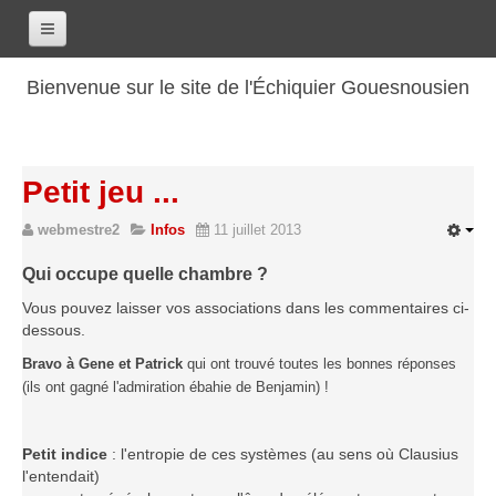
Accueil
Bienvenue sur le site de l'Échiquier Gouesnousien
Calendrier
Le club
Petit jeu ...
Les renseignements
webmestre2
Infos
11 juillet 2013
Les coordonnées
Les horaires
Qui occupe quelle chambre ?
Les tarifs
Vous pouvez laisser vos associations dans les commentaires ci-
dessous.
Les licenciés
Bravo à Gene et Patrick
qui ont trouvé toutes les bonnes réponses
Les bilans sportifs
(ils ont gagné l'admiration ébahie de Benjamin) !
Les archives
Saison 2017-2018
Petit indice
: l'entropie de ces systèmes (au sens où Clausius
l'entendait)
Saison 2016-2017