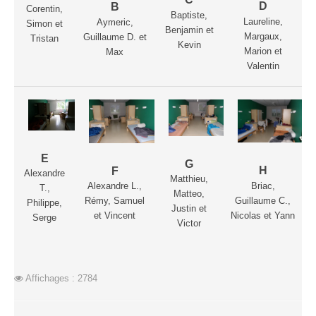
D
B
Le Challenge 2014-2015
Corentin,
Baptiste,
Laureline,
Aymeric,
Simon et
Benjamin et
Le Challenge 2013-2014
Margaux,
Guillaume D. et
Tristan
Kevin
Marion et
Max
Le Challenge 2012-2013
Valentin
Le Challenge 2011-2012
Les tournois internes
Bretagne Jeunes 2012
Les compétitions
E
G
Les équipes Adultes
H
F
Alexandre
Matthieu,
Briac,
Alexandre L.,
T.,
Les équipes Jeunes
Matteo,
Guillaume C.,
Rémy, Samuel
Philippe,
Justin et
Les championnats individuels
Nicolas et Yann
et Vincent
Serge
Victor
Les tournois
Les scolaires
Les stages
Affichages : 2784
Les galeries