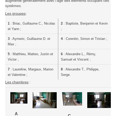
augmente généralement avec l'âge des éléments occupant ces
Saison 2015-2016
systèmes.
Saison 2014-2015
Les groupes
:
Saison 2013-2014
1
: Briac, Guillaume C., Nicolas
2
: Baptiste, Benjamin et Kevin
Saison 2012-2013
et Yann ;
;
Saison 2011-2012
3
: Aymeric, Guillaume D. et
4
:
Corentin, Simon et Tristan ;
Max ;
Saison 2010-2011
Saison 2009-2010
5
: Matthieu, Matteo, Justin et
6
: Alexandre L., Rémy,
Victor ;
Samuel et Vincent ;
Saison 2008-2009
7
: Laureline, Margaux, Marion
8
: Alexandre T., Philippe,
Les organisations
et Valentine ;
Serge.
Les palmarès
Les chambres
:
L'Open de Noël
Les Rapides
Les tournois de saison
Le Challenge Blitz
A
C