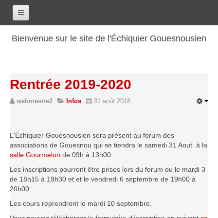
Accueil
Bienvenue sur le site de l'Échiquier Gouesnousien
Calendrier
Le club
Rentrée 2019-2020
Les renseignements
webmestre2
Infos
31 août 2018
Les coordonnées
Les horaires
Les tarifs
L'Échiquier Gouesnousien sera présent au forum des
associations de Gouesnou qui se tiendra le samedi 31 Aout à la
Les licenciés
salle Gourmelon
de 09h à 13h00.
Les bilans sportifs
Les inscriptions pourront être prises lors du forum ou le mardi 3
de 18h15 à 19h30 et et le vendredi 6 septembre de 19h00 à
Les archives
20h00.
Saison 2017-2018
Les cours reprendront le mardi 10 septembre.
Saison 2016-2017