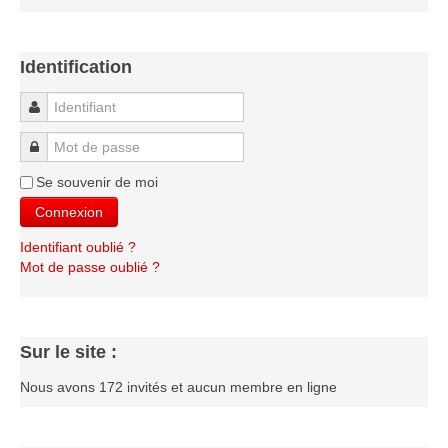
Le Challenge 2014-2015
Le Challenge 2013-2014
Identification
Le Challenge 2012-2013
Le Challenge 2011-2012
Identifiant
Les tournois internes
Mot de passe
Bretagne Jeunes 2012
Se souvenir de moi
Les compétitions
Connexion
Les équipes Adultes
Identifiant oublié ?
Mot de passe oublié ?
Les équipes Jeunes
Les championnats individuels
Les tournois
Sur le site :
Les scolaires
Nous avons 172 invités et aucun membre en ligne
Les stages
Les galeries