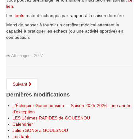
Vous pouvez télécharger le formulaire d'inscription en suivant
ce
Saison 2015-2016
lien
.
Saison 2014-2015
Les
tarifs
restent inchangés par rapport à la saison dernière.
Merci de penser à fournir un certificat médical attestant la
Saison 2013-2014
capacité à pratiquer les échecs (ou une activité sportive) en
Saison 2012-2013
compétition.
Saison 2011-2012
Saison 2010-2011
Affichages : 2027
Saison 2009-2010
Saison 2008-2009
Les organisations
Suivant
Dernières modifications
Les palmarès
L'Open de Noël
L'Échiquier Gouesnousien — Saison 2025-2026 : une année
d'exception
Les Rapides
LES 13émes RAPIDES de GOUESNOU
Les tournois de saison
Calendrier
Julien SONG à GOUESNOU
Le Challenge Blitz
Les tarifs