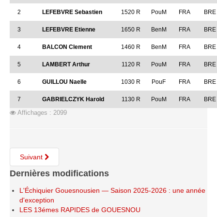
Saison 2015-2016
2
LEFEBVRE Sebastien
1520 R
PouM
FRA
BRE
Saison 2014-2015
3
LEFEBVRE Etienne
1650 R
BenM
FRA
BRE
Saison 2013-2014
4
BALCON Clement
1460 R
BenM
FRA
BRE
Saison 2012-2013
5
LAMBERT Arthur
1120 R
PouM
FRA
BRE
Saison 2011-2012
6
GUILLOU Naelle
1030 R
PouF
FRA
BRE
Saison 2010-2011
Saison 2009-2010
7
GABRIELCZYK Harold
1130 R
PouM
FRA
BRE
Affichages : 2099
Saison 2008-2009
Les organisations
Les palmarès
Suivant
L'Open de Noël
Dernières modifications
Les Rapides
L'Échiquier Gouesnousien — Saison 2025-2026 : une année
Les tournois de saison
d'exception
Le Challenge Blitz
LES 13émes RAPIDES de GOUESNOU