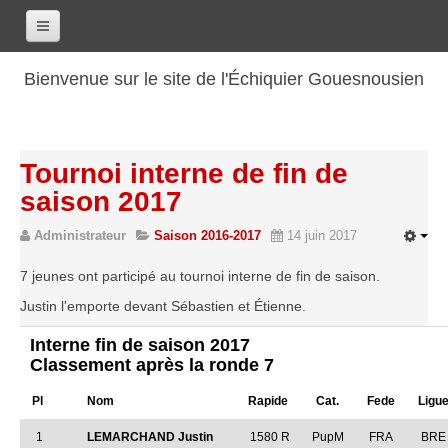
Accueil
Bienvenue sur le site de l'Échiquier Gouesnousien
Calendrier
Le club
Tournoi interne de fin de
Les renseignements
saison 2017
Les coordonnées
Administrateur
Saison 2016-2017
14 juin 2017
Les horaires
Les tarifs
7 jeunes ont participé au tournoi interne de fin de saison.
Les licenciés
Justin l'emporte devant Sébastien et Étienne.
Les bilans sportifs
Interne fin de saison 2017
Classement après la ronde 7
Les archives
Pl
Nom
Rapide
Cat.
Fede
Ligu
Saison 2017-2018
Saison 2016-2017
1
LEMARCHAND Justin
1580 R
PupM
FRA
BRE