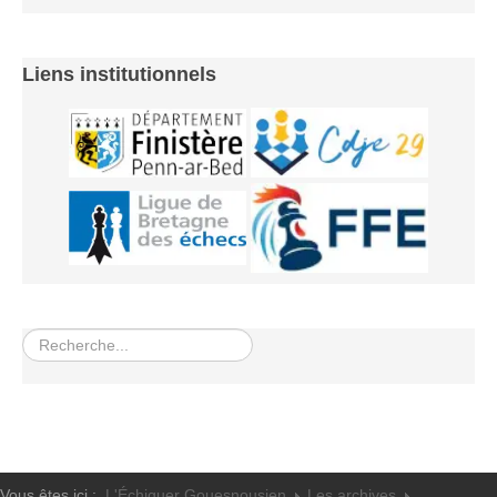
Les infos
Les annonces de tournois
Liens institutionnels
Rechercher
Vous êtes ici :
L'Échiquer Gouesnousien
Les archives