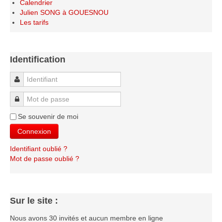
Calendrier
Le Challenge 2014-2015
Julien SONG à GOUESNOU
Le Challenge 2013-2014
Les tarifs
Le Challenge 2012-2013
Le Challenge 2011-2012
Identification
Les tournois internes
Identifiant
Bretagne Jeunes 2012
Mot de passe
Les compétitions
Se souvenir de moi
Les équipes Adultes
Connexion
Les équipes Jeunes
Identifiant oublié ?
Les championnats individuels
Mot de passe oublié ?
Les tournois
Les scolaires
Les stages
Sur le site :
Les galeries
Nous avons 30 invités et aucun membre en ligne