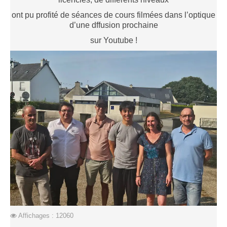
Saison 2015-2016
ont pu profité de séances de cours filmées dans l’optique
d’une dffusion prochaine
Saison 2014-2015
sur Youtube !
Saison 2013-2014
Saison 2012-2013
Saison 2011-2012
Saison 2010-2011
Saison 2009-2010
Saison 2008-2009
Les organisations
Les palmarès
L'Open de Noël
Les Rapides
Les tournois de saison
Affichages : 12060
Le Challenge Blitz