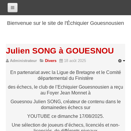
Accueil
Bienvenue sur le site de l'Échiquier Gouesnousien
Calendrier
Le club
Julien SONG à GOUESNOU
Les renseignements
Administrateur
Divers
18 août 2025
Les coordonnées
Les horaires
En partenariat avec la Ligue de Bretagne et le Comité
départemental du Finistère
Les tarifs
des échecs, le club de l’Echiquier Gouesnousien a reçu
Les licenciés
au Foyer Jean Monnet à
Les bilans sportifs
Gouesnou Julien SONG, créateur de contenu dans le
domainedes échecs sur
Les archives
YOUTUBE ce dimanche 17/08/2025.
Saison 2017-2018
Une sélection de joueurs d’échecs, licenciés et non-
Saison 2016-2017
licenciés, de différents niveaux