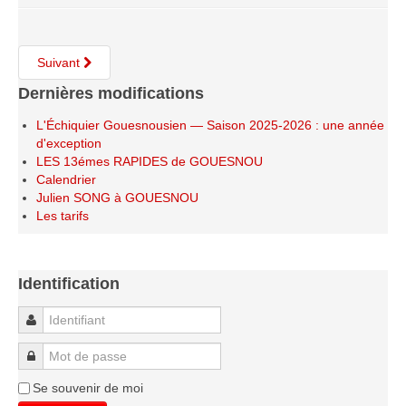
Le Challenge 2014-2015
Le Challenge 2013-2014
Suivant
Le Challenge 2012-2013
Dernières modifications
Le Challenge 2011-2012
Les tournois internes
L'Échiquier Gouesnousien — Saison 2025-2026 : une année
d'exception
Bretagne Jeunes 2012
LES 13émes RAPIDES de GOUESNOU
Calendrier
Les compétitions
Julien SONG à GOUESNOU
Les tarifs
Les équipes Adultes
Les équipes Jeunes
Les championnats individuels
Identification
Les tournois
Identifiant
Les scolaires
Mot de passe
Les stages
Se souvenir de moi
Les galeries