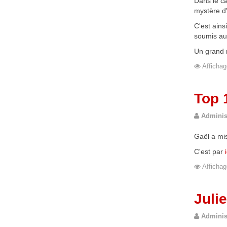
Dans le ca
mystère d
C'est ains
soumis aux
Un grand m
Affichag
Top 
Adminis
Gaël a mis
C'est par
Affichag
Jul
Adminis