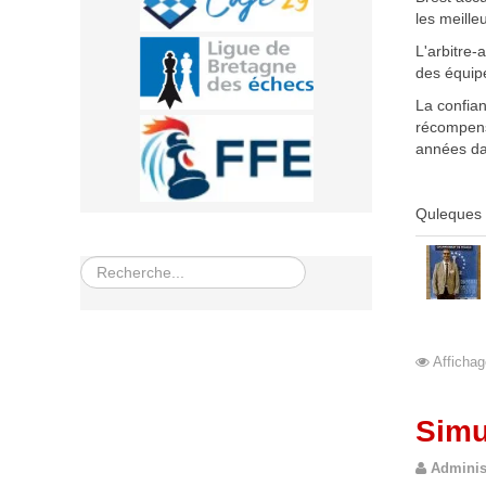
les meille
L'arbitre-
des équip
La confian
récompens
années da
Quleques 
Rechercher
Affichag
Simu
Adminis