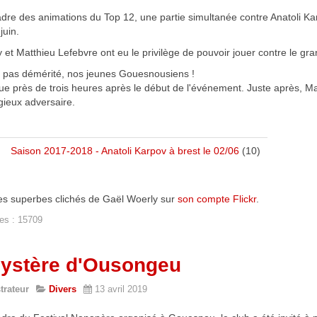
adre des animations du Top 12, une partie simultanée contre Anatoli K
juin.
 et Matthieu Lefebvre ont eu le privilège de pouvoir jouer contre le g
nt pas démérité, nos jeunes Gouesnousiens !
e près de trois heures après le début de l'événement. Juste après, Ma
gieux adversaire.
Saison 2017-2018 - Anatoli Karpov à brest le 02/06
(10)
les superbes clichés de Gaël Woerly sur
son compte Flickr
.
es : 15709
ystère d'Ousongeu
trateur
Divers
13 avril 2019