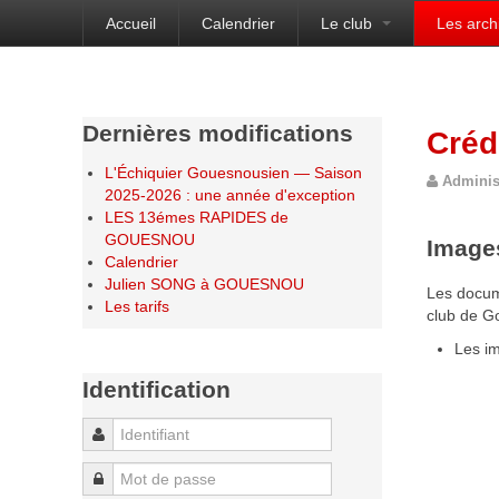
Accueil
Calendrier
Le club
Les arch
Bienvenue sur le site de l'Échiquier Gouesnou
Dernières modifications
Créd
L'Échiquier Gouesnousien — Saison
Adminis
2025-2026 : une année d'exception
LES 13émes RAPIDES de
GOUESNOU
Image
Calendrier
Julien SONG à GOUESNOU
Les docume
Les tarifs
club de G
Les im
Identification
Identifiant
Mot de passe