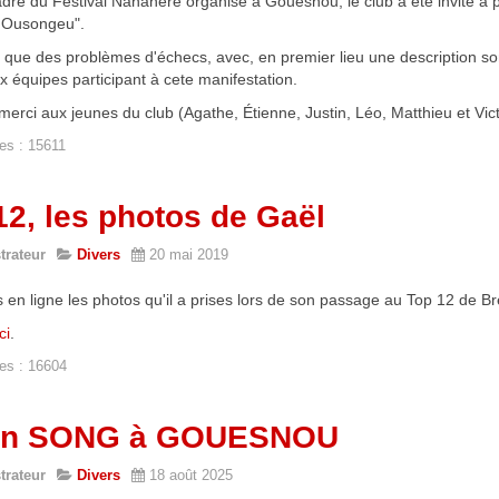
dre du Festival Nananère organisé à Gouesnou, le club a été invité à 
'Ousongeu".
i que des problèmes d'échecs, avec, en premier lieu une description s
 équipes participant à cete manifestation.
erci aux jeunes du club (Agathe, Étienne, Justin, Léo, Matthieu et Victo
es : 15611
12, les photos de Gaël
trateur
Divers
20 mai 2019
 en ligne les photos qu'il a prises lors de son passage au Top 12 de Br
ici
.
es : 16604
ien SONG à GOUESNOU
trateur
Divers
18 août 2025