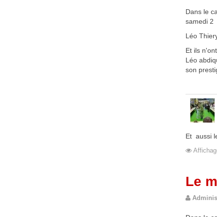
Dans le c
samedi 2 
Léo Thiery
Et ils n'o
Léo abdiqu
son presti
Et aussi 
Affichag
Le m
Adminis