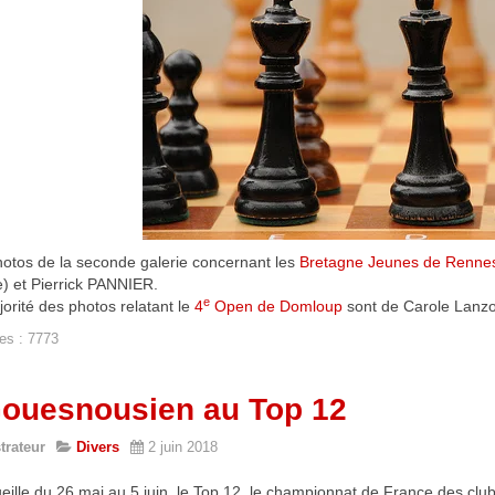
otos de la seconde galerie concernant les
Bretagne Jeunes de Renne
) et Pierrick PANNIER.
e
orité des photos relatant le
4
Open de Domloup
sont de Carole Lanzo
es : 7773
ouesnousien au Top 12
trateur
Divers
2 juin 2018
eille du 26 mai au 5 juin, le Top 12, le championnat de France des clubs