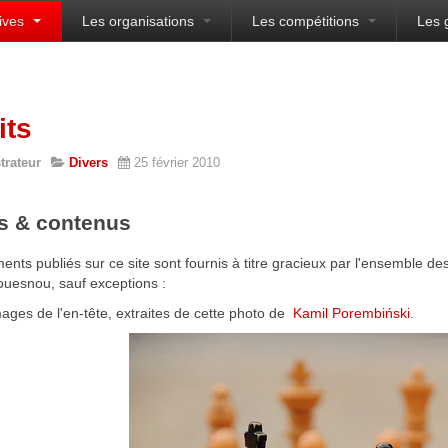
ives
Les organisations
Les compétitions
Les 
sien
its
trateur
Divers
25 février 2010
s & contenus
nts publiés sur ce site sont fournis à titre gracieux par l'ensemble d
ouesnou, sauf exceptions :
ages de l'en-tête, extraites de cette photo de
Kamil Porembiński
.