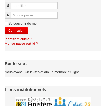
Le Challenge 2014-2015
Identifiant
Le Challenge 2013-2014
Mot de passe
Le Challenge 2012-2013
Se souvenir de moi
Le Challenge 2011-2012
Connexion
Les tournois internes
Identifiant oublié ?
Bretagne Jeunes 2012
Mot de passe oublié ?
Les compétitions
Les équipes Adultes
Sur le site :
Les équipes Jeunes
Les championnats individuels
Nous avons 258 invités et aucun membre en ligne
Les tournois
Les scolaires
Liens institutionnels
Les stages
Les galeries