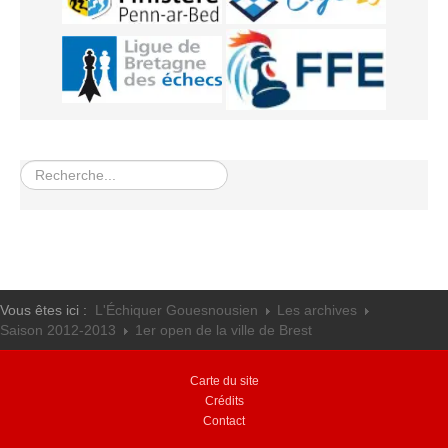
Les infos
Les annonces de tournois
Rechercher
Vous êtes ici :
L'Échiquer Gouesnousien
Les archives
Saison 2012-2013
1er open de la ville de Brest
Carte du site
Crédits
Contact