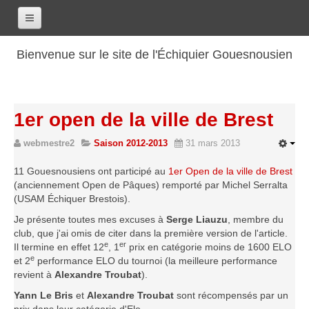
Accueil
Bienvenue sur le site de l'Échiquier Gouesnousien
Calendrier
Le club
1er open de la ville de Brest
Les renseignements
webmestre2
Saison 2012-2013
31 mars 2013
Les coordonnées
Les horaires
11 Gouesnousiens ont participé au
1er Open de la ville de Brest
(anciennement Open de Pâques) remporté par Michel Serralta
Les tarifs
(USAM Échiquer Brestois).
Les licenciés
Je présente toutes mes excuses à
Serge Liauzu
, membre du
Les bilans sportifs
club, que j'ai omis de citer dans la première version de l'article.
e
er
Il termine en effet 12
, 1
prix en catégorie moins de 1600 ELO
Les archives
e
et 2
performance ELO du tournoi (la meilleure performance
revient à
Alexandre Troubat
).
Saison 2017-2018
Yann Le Bris
et
Alexandre Troubat
sont récompensés par un
Saison 2016-2017