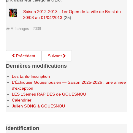
prix dans leur catégorie d'Elo.
Saison 2015-2016
Saison 2012-2013 - 1er Open de la ville de Brest du
Saison 2014-2015
30/03 au 01/04/2013
(25)
Saison 2013-2014
Affichages : 2039
Saison 2012-2013
Saison 2011-2012
Saison 2010-2011
Précédent
Suivant
Saison 2009-2010
Dernières modifications
Saison 2008-2009
Les tarifs-Inscription
Les organisations
L'Échiquier Gouesnousien — Saison 2025-2026 : une année
d'exception
Les palmarès
LES 13émes RAPIDES de GOUESNOU
Calendrier
L'Open de Noël
Julien SONG à GOUESNOU
Les Rapides
Les tournois de saison
Identification
Le Challenge Blitz