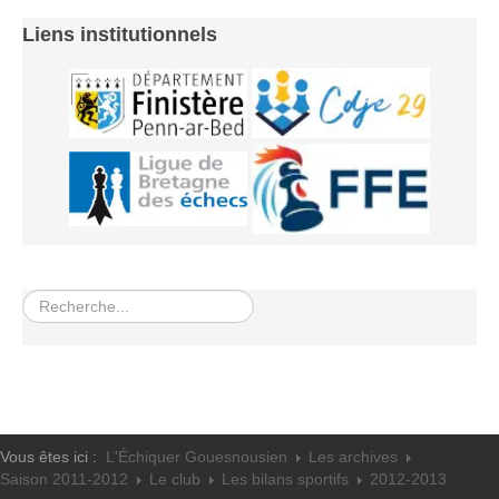
Liens institutionnels
Rechercher
Vous êtes ici :
L'Échiquer Gouesnousien
Les archives
Saison 2011-2012
Le club
Les bilans sportifs
2012-2013