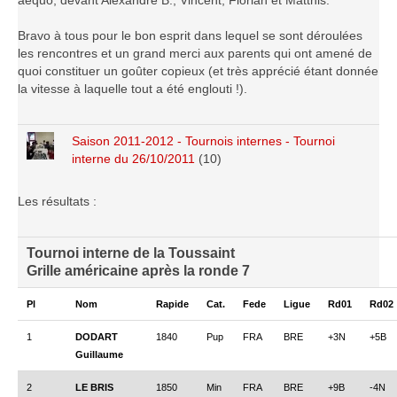
aequo, devant Alexandre B., Vincent, Florian et Matthis.
Saison 2015-2016
Bravo à tous pour le bon esprit dans lequel se sont déroulées
Saison 2014-2015
les rencontres et un grand merci aux parents qui ont amené de
quoi constituer un goûter copieux (et très apprécié étant donnée
Saison 2013-2014
la vitesse à laquelle tout a été englouti !).
Saison 2012-2013
Saison 2011-2012
Saison 2011-2012 - Tournois internes - Tournoi
Saison 2010-2011
interne du 26/10/2011
(10)
Saison 2009-2010
Les résultats :
Saison 2008-2009
Les organisations
Tournoi interne de la Toussaint
Grille américaine après la ronde 7
Les palmarès
L'Open de Noël
Pl
Nom
Rapide
Cat.
Fede
Ligue
Rd01
Rd02
Les Rapides
1
DODART
1840
Pup
FRA
BRE
+3N
+5B
Les tournois de saison
Guillaume
Le Challenge Blitz
2
LE BRIS
1850
Min
FRA
BRE
+9B
-4N