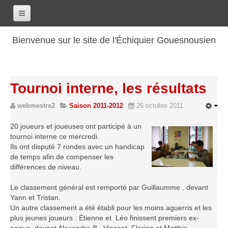
Accueil
Bienvenue sur le site de l'Échiquier Gouesnousien
Calendrier
Le club
Tournoi interne, les résultats
Les renseignements
webmestre2
Saison 2011-2012
26 octobre 2011
Les coordonnées
Les horaires
20 joueurs et joueuses ont participé à un
tournoi interne ce mercredi.
Les tarifs
Ils ont disputé 7 rondes avec un handicap
Les licenciés
de temps afin de compenser les
différences de niveau.
Les bilans sportifs
Le classement général est remporté par Guillaumme , devant
Les archives
Yann et Tristan.
Saison 2017-2018
Un autre classement a été établi pour les moins aguerris et les
plus jeunes joueurs : Étienne et Léo finissent premiers ex-
Saison 2016-2017