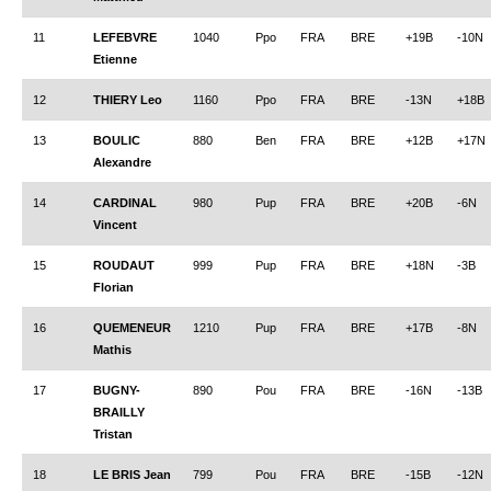
Les infos
11
LEFEBVRE
1040
Ppo
FRA
BRE
+19B
-10N
Etienne
Les annonces de tournois
12
THIERY Leo
1160
Ppo
FRA
BRE
-13N
+18B
13
BOULIC
880
Ben
FRA
BRE
+12B
+17N
Alexandre
14
CARDINAL
980
Pup
FRA
BRE
+20B
-6N
Vincent
15
ROUDAUT
999
Pup
FRA
BRE
+18N
-3B
Florian
16
QUEMENEUR
1210
Pup
FRA
BRE
+17B
-8N
Mathis
17
BUGNY-
890
Pou
FRA
BRE
-16N
-13B
BRAILLY
Tristan
18
LE BRIS Jean
799
Pou
FRA
BRE
-15B
-12N