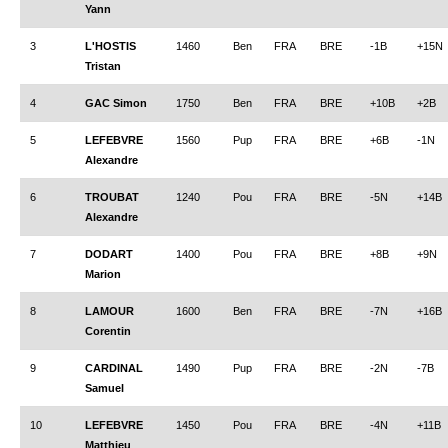
Yann
Le Challenge 2014-2015
Le Challenge 2013-2014
3
L'HOSTIS
1460
Ben
FRA
BRE
-1B
+15N
Tristan
Le Challenge 2012-2013
4
GAC Simon
1750
Ben
FRA
BRE
+10B
+2B
Le Challenge 2011-2012
Les tournois internes
5
LEFEBVRE
1560
Pup
FRA
BRE
+6B
-1N
Alexandre
Bretagne Jeunes 2012
6
TROUBAT
1240
Pou
FRA
BRE
-5N
+14B
Les compétitions
Alexandre
Les équipes Adultes
7
DODART
1400
Pou
FRA
BRE
+8B
+9N
Les équipes Jeunes
Marion
Les championnats individuels
8
LAMOUR
1600
Ben
FRA
BRE
-7N
+16B
Les tournois
Corentin
Les scolaires
9
CARDINAL
1490
Pup
FRA
BRE
-2N
-7B
Samuel
Les stages
10
LEFEBVRE
1450
Pou
FRA
BRE
-4N
+11B
Les galeries
Matthieu