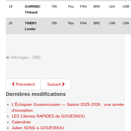
19
GUIRRIEC
799
Pou
FRA
BRE
-11N
+20B
Thibault
20
THIERY
799
Ppo
FRA
BRE
-14N
-19N
Lorelei
Affichages : 2800
Précédent
Suivant
Dernières modifications
L'Échiquier Gouesnousien — Saison 2025-2026 : une année
d'exception
LES 13émes RAPIDES de GOUESNOU
Calendrier
Julien SONG à GOUESNOU