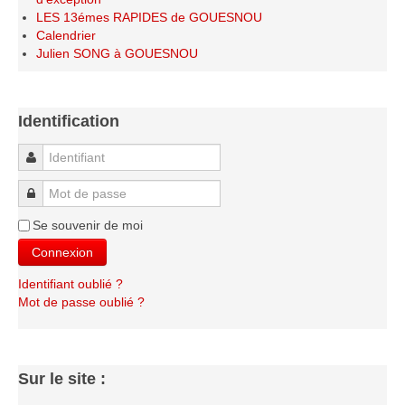
Le Challenge 2014-2015
LES 13émes RAPIDES de GOUESNOU
Calendrier
Le Challenge 2013-2014
Julien SONG à GOUESNOU
Le Challenge 2012-2013
Le Challenge 2011-2012
Identification
Les tournois internes
Bretagne Jeunes 2012
Identifiant
Les compétitions
Mot de passe
Les équipes Adultes
Se souvenir de moi
Les équipes Jeunes
Connexion
Les championnats individuels
Identifiant oublié ?
Les tournois
Mot de passe oublié ?
Les scolaires
Les stages
Sur le site :
Les galeries