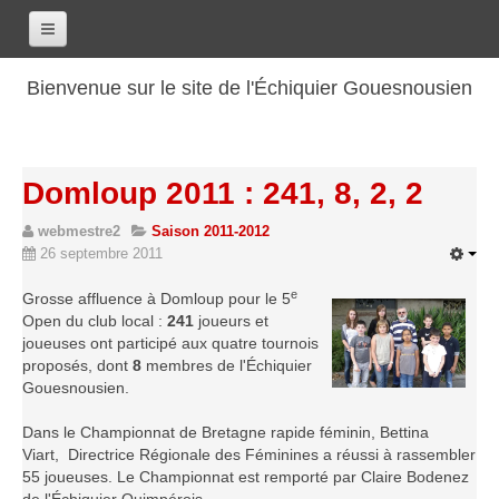
Accueil
Bienvenue sur le site de l'Échiquier Gouesnousien
Calendrier
Le club
Domloup 2011 : 241, 8, 2, 2
Les renseignements
webmestre2
Saison 2011-2012
Les coordonnées
26 septembre 2011
Les horaires
e
Grosse affluence à Domloup pour le 5
Les tarifs
Open du club local :
241
joueurs et
Les licenciés
joueuses ont participé aux quatre tournois
proposés, dont
8
membres de l'Échiquier
Les bilans sportifs
Gouesnousien.
Les archives
Dans le Championnat de Bretagne rapide féminin, Bettina
Saison 2017-2018
Viart, Directrice Régionale des Féminines a réussi à rassembler
55 joueuses. Le Championnat est remporté par Claire Bodenez
Saison 2016-2017