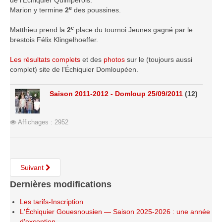
de l'Échiquier Quimpérois.
e
Saison 2015-2016
Marion y termine
2
des poussines.
Saison 2014-2015
e
Matthieu prend la
2
place du tournoi Jeunes gagné par le
brestois Félix Klingelhoeffer.
Saison 2013-2014
Saison 2012-2013
Les résultats complets
et des
photos
sur le (toujours aussi
complet) site de l'Échiquier Domloupéen.
Saison 2011-2012
Saison 2010-2011
Saison 2011-2012 - Domloup 25/09/2011
(12)
Saison 2009-2010
Saison 2008-2009
Affichages : 2952
Les organisations
Les palmarès
L'Open de Noël
Suivant
Les Rapides
Dernières modifications
Les tournois de saison
Les tarifs-Inscription
L'Échiquier Gouesnousien — Saison 2025-2026 : une année
Le Challenge Blitz
d'exception