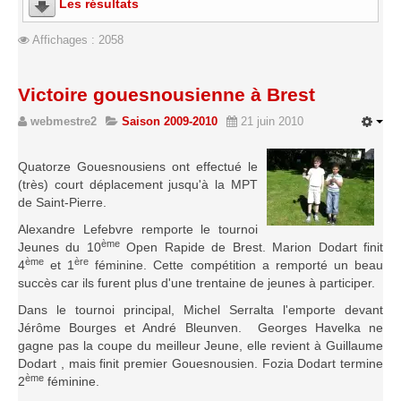
Les résultats
Saison 2015-2016
Affichages : 2058
Saison 2014-2015
Saison 2013-2014
Victoire gouesnousienne à Brest
Saison 2012-2013
webmestre2
Saison 2009-2010
21 juin 2010
Saison 2011-2012
Saison 2010-2011
Quatorze Gouesnousiens ont effectué le
Saison 2009-2010
(très) court déplacement jusqu'à la MPT
de Saint-Pierre.
Saison 2008-2009
Alexandre Lefebvre remporte le tournoi
Les organisations
ème
Jeunes du 10
Open Rapide de Brest. Marion Dodart finit
ème
ère
4
et 1
féminine. Cette compétition a remporté un beau
Les palmarès
succès car ils furent plus d'une trentaine de jeunes à participer.
L'Open de Noël
Dans le tournoi principal, Michel Serralta l'emporte devant
Jérôme Bourges et André Bleunven. Georges Havelka ne
Les Rapides
gagne pas la coupe du meilleur Jeune, elle revient à Guillaume
Les tournois de saison
Dodart , mais finit premier Gouesnousien. Fozia Dodart termine
ème
2
féminine.
Le Challenge Blitz