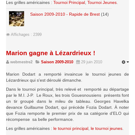
Les grilles américaines :
Tournoi Principal
,
Tournoi Jeunes
.
Le Challenge 2014-2015
Le Challenge 2013-2014
Saison 2009-2010 - Rapide de Brest
(14)
Le Challenge 2012-2013
Le Challenge 2011-2012
Affichages : 2399
Les tournois internes
Bretagne Jeunes 2012
Marion gagne à Lézardrieux !
Les compétitions
webmestre2
Saison 2009-2010
29 juin 2010
Les équipes Adultes
Marion Dodart a remporté invaincue le tournoi jeunes de
Lézardrieux qui s'est déroulé dimanche.
Les équipes Jeunes
Dans le tournoi principal, très relevé et remporté au départage
Les championnats individuels
par le M.I. J-P. Le Roux, les trois Gouesnousiens présents font
Les tournois
un tir groupé dans le mileu de tableau. Georges Havelka
devance Guillaume Dodart, qui précède Fozia Dodart. À noter
Les scolaires
que Fozia remporte le premier prix de sa catégorie d'ELO qui
Les stages
récompense sa belle performance.
Les grilles américaines :
le tournoi principal
,
le tournoi jeunes
.
Les galeries