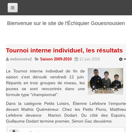
Accueil
Bienvenue sur le site de l'Échiquier Gouesnousien
Calendrier
Le club
Tournoi interne individuel, les résultats
Les renseignements
webmestre2
Saison 2009-2010
12 juin 2010
Les coordonnées
Les horaires
Le Tournoi interne individuel de fin de
saison s'est déroulé vendredi 12 juin.
Les tarifs
Répartis en trois groupes de niveau, les
jeunes se sont rencontrés dans une
Les licenciés
formule type "championnat".
Les bilans sportifs
Dans la catégorie Petits Loisirs, Étienne Lefebvre l'emporte
Les archives
devant Mathis Quéméneur. Chez les Petits Pions, Matthieu
Lefebvre devance Marion Dodart. Du côté des Espoirs,
Saison 2017-2018
Guillaume Dodart termine premier, Simon Gac deuxième.
Saison 2016-2017