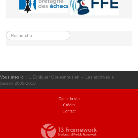
Rechercher
Vous êtes ici :
L'Échiquer Gouesnousien
Les archives
Saison 2009-2010
Carte du site
Crédits
Contact