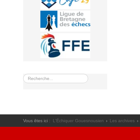
Rechercher
Vous êtes ici :
L'Échiquer Gouesnousien
Les archives