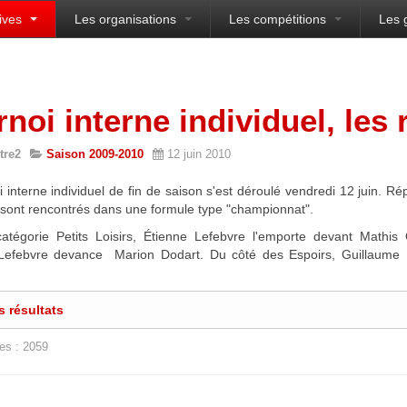
ives
Les organisations
Les compétitions
Les 
sien
noi interne individuel, les 
tre2
Saison 2009-2010
12 juin 2010
 interne individuel de fin de saison s'est déroulé vendredi 12 juin. Ré
 sont rencontrés dans une formule type "championnat".
atégorie Petits Loisirs, Étienne Lefebvre l'emporte devant Mathis
Lefebvre devance Marion Dodart. Du côté des Espoirs, Guillaume 
.
s résultats
es : 2059