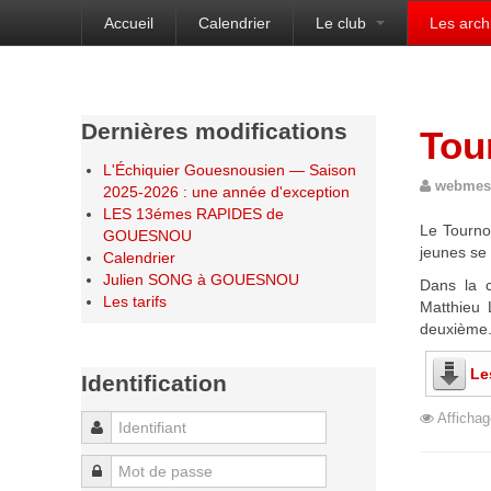
Accueil
Calendrier
Le club
Les arch
Bienvenue sur le site de l'Échiquier Gouesnou
Dernières modifications
Tour
L'Échiquier Gouesnousien — Saison
webmes
2025-2026 : une année d'exception
LES 13émes RAPIDES de
Le Tournoi
GOUESNOU
jeunes se
Calendrier
Julien SONG à GOUESNOU
Dans la c
Les tarifs
Matthieu 
deuxième
Le
Identification
Affichag
Identifiant
Mot de passe