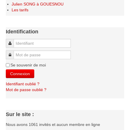
Le Challenge 2014-2015
Julien SONG à GOUESNOU
Les tarifs
Le Challenge 2013-2014
Le Challenge 2012-2013
Le Challenge 2011-2012
Identification
Les tournois internes
Identifiant
Bretagne Jeunes 2012
Mot de passe
Les compétitions
Se souvenir de moi
Les équipes Adultes
Connexion
Les équipes Jeunes
Identifiant oublié ?
Les championnats individuels
Mot de passe oublié ?
Les tournois
Les scolaires
Sur le site :
Les stages
Les galeries
Nous avons 1061 invités et aucun membre en ligne