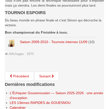
Tous n'ont pas encore la technique nécessaire pour s'imposer
Saison 2015-2016
mais ça viendra. Les demi finales se poursuivront plus tard.
Saison 2014-2015
TOURNOI ESPOIRS
Saison 2013-2014
Du beau monde en phase finale et c'est Simon qui décroche la
victoire.
Saison 2012-2013
Bon championnat du Finistère à tous.
Saison 2011-2012
Saison 2009-2010 - Tournois internes 11/09
(10)
Saison 2010-2011
Saison 2009-2010
Affichages : 2670
Saison 2008-2009
Les organisations
Les palmarès
Précédent
Suivant
L'Open de Noël
Dernières modifications
Les Rapides
L'Échiquier Gouesnousien — Saison 2025-2026 : une année
Les tournois de saison
d'exception
LES 13émes RAPIDES de GOUESNOU
Le Challenge Blitz
Calendrier