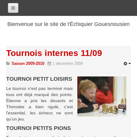
Accueil
Bienvenue sur le site de l'Échiquier Gouesnousien
Calendrier
Le club
Tournois internes 11/09
Les renseignements
Saison 2009-2010
1 décembre 2009
Les coordonnées
Les horaires
TOURNOI PETIT LOISIRS
Les tarifs
Le tournoi n'est pas terminé mais
Les licenciés
tous ont déjà marqué des points.
Étienne a pris les devants et
Les bilans sportifs
Thimotée a bien rigolé, c'est
Les archives
l'essentiel, les échecs ne sont
qu'un jeu.
Saison 2017-2018
TOURNOI PETITS PIONS
Saison 2016-2017