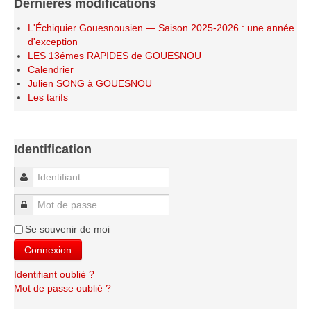
Dernières modifications
Saison 2015-2016
L'Échiquier Gouesnousien — Saison 2025-2026 : une année
Saison 2014-2015
d'exception
LES 13émes RAPIDES de GOUESNOU
Saison 2013-2014
Calendrier
Saison 2012-2013
Julien SONG à GOUESNOU
Les tarifs
Saison 2011-2012
Saison 2010-2011
Saison 2009-2010
Identification
Saison 2008-2009
Identifiant
Les organisations
Mot de passe
Les palmarès
Se souvenir de moi
L'Open de Noël
Connexion
Les Rapides
Identifiant oublié ?
Les tournois de saison
Mot de passe oublié ?
Le Challenge Blitz