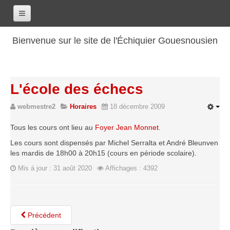
Accueil
Bienvenue sur le site de l'Échiquier Gouesnousien
Calendrier
Le club
L'école des échecs
Les renseignements
webmestre2
Horaires
18 décembre 2009
Les coordonnées
Les horaires
Tous les cours ont lieu au
Foyer Jean Monnet
.
Les tarifs
Les cours sont dispensés par Michel Serralta et André Bleunven
les mardis de 18h00 à 20h15 (cours en période scolaire).
Les licenciés
Mis à jour : 31 août 2020
Affichages : 4392
Les bilans sportifs
Les archives
Saison 2017-2018
Précédent
Saison 2016-2017