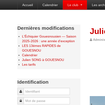
Accueil
Calendrier
Le club
Les arch
Bienvenue sur le site de l'Échiquier Gouesnou
Dernières modifications
Jul
L'Échiquier Gouesnousien — Saison
Adminis
2025-2026 : une année d'exception
LES 13émes RAPIDES de
GOUESNOU
Calendrier
Julien SONG à GOUESNOU
Les tarifs
Identification
Identifiant
Mot de passe