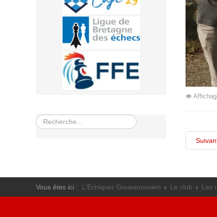
Affichag
Rechercher
Suivan
Vous êtes ici :
L'Échiquer Gouesnousien
Le club
Les 