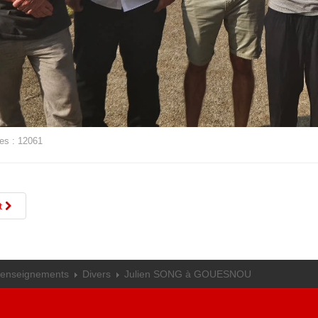
es : 12061
t
renseignements
Divers
Julien SONG à GOUESNOU