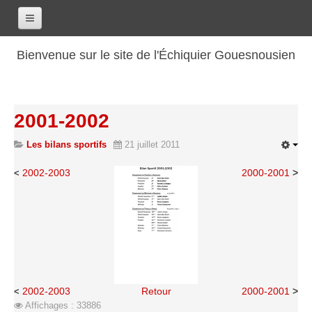
Accueil
Bienvenue sur le site de l'Échiquier Gouesnousien
Calendrier
Le club
2001-2002
Les renseignements
Les bilans sportifs
21 juillet 2011
Les coordonnées
Les horaires
2002-2003
2000-2001
>
<
Les tarifs
Les licenciés
Les bilans sportifs
Les archives
Saison 2017-2018
2002-2003
Retour
2000-2001
>
<
Saison 2016-2017
Affichages : 33886