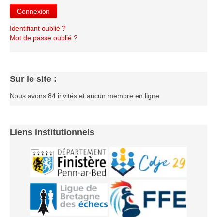
Le Challenge 2014-2015
Connexion
Le Challenge 2013-2014
Identifiant oublié ?
Le Challenge 2012-2013
Mot de passe oublié ?
Le Challenge 2011-2012
Les tournois internes
Sur le site :
Bretagne Jeunes 2012
Nous avons 84 invités et aucun membre en ligne
Les compétitions
Les équipes Adultes
Les équipes Jeunes
Liens institutionnels
Les championnats individuels
Les tournois
Les scolaires
Les stages
Les galeries