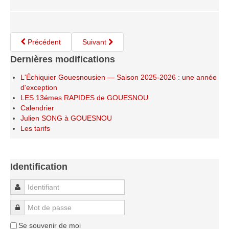
Saison 2015-2016
Saison 2014-2015
Saison 2013-2014
Précédent
Suivant
Saison 2012-2013
Dernières modifications
Saison 2011-2012
L'Échiquier Gouesnousien — Saison 2025-2026 : une année
d'exception
Saison 2010-2011
LES 13émes RAPIDES de GOUESNOU
Saison 2009-2010
Calendrier
Julien SONG à GOUESNOU
Saison 2008-2009
Les tarifs
Les organisations
Les palmarès
Identification
L'Open de Noël
Identifiant
Les Rapides
Les tournois de saison
Mot de passe
Le Challenge Blitz
Se souvenir de moi