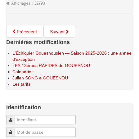
Affichages : 32793
Saison 2015-2016
Saison 2014-2015
Saison 2013-2014
Précédent
Suivant
Saison 2012-2013
Dernières modifications
Saison 2011-2012
L'Échiquier Gouesnousien — Saison 2025-2026 : une année
Saison 2010-2011
d'exception
Saison 2009-2010
LES 13émes RAPIDES de GOUESNOU
Calendrier
Saison 2008-2009
Julien SONG à GOUESNOU
Les organisations
Les tarifs
Les palmarès
L'Open de Noël
Identification
Les Rapides
Identifiant
Les tournois de saison
Mot de passe
Le Challenge Blitz