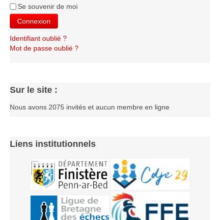
Le Challenge 2014-2015
Se souvenir de moi
Connexion
Le Challenge 2013-2014
Le Challenge 2012-2013
Identifiant oublié ?
Mot de passe oublié ?
Le Challenge 2011-2012
Les tournois internes
Bretagne Jeunes 2012
Sur le site :
Les compétitions
Nous avons 2075 invités et aucun membre en ligne
Les équipes Adultes
Les équipes Jeunes
Liens institutionnels
Les championnats individuels
Les tournois
Les scolaires
Les stages
Les galeries