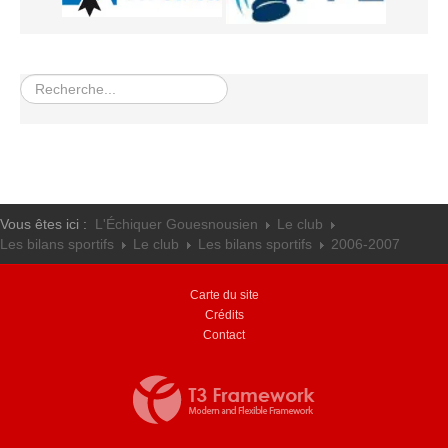
Les infos
Les annonces de tournois
Rechercher
Vous êtes ici :
L'Échiquer Gouesnousien
Le club
Les bilans sportifs
Le club
Les bilans sportifs
2006-2007
Carte du site
Crédits
Contact