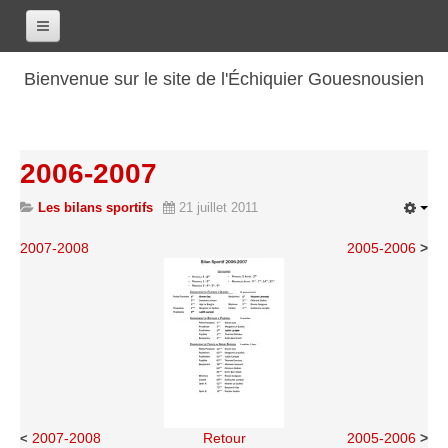
Accueil
Bienvenue sur le site de l'Échiquier Gouesnousien
Calendrier
Le club
2006-2007
Les renseignements
Les bilans sportifs
21 juillet 2011
Les coordonnées
Les horaires
2007-2008
2005-2006
>
Les tarifs
Les licenciés
Les bilans sportifs
Les archives
Saison 2017-2018
Saison 2016-2017
2007-2008
Retour
2005-2006
>
<