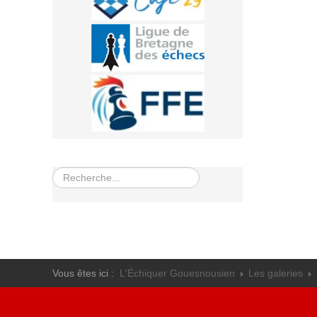
Rechercher
Vous êtes ici :
L'Échiquer Gouesnousien
Les galeries