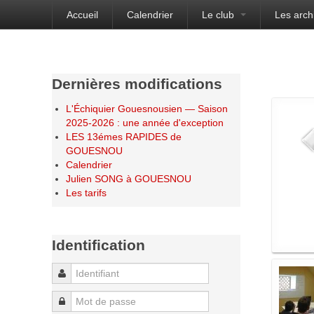
Accueil
Calendrier
Le club
Les arch
Bienvenue sur le site de l'Échiquier Gouesnou
Dernières modifications
L'Échiquier Gouesnousien — Saison
2025-2026 : une année d'exception
LES 13émes RAPIDES de
GOUESNOU
Calendrier
Julien SONG à GOUESNOU
Les tarifs
Identification
Identifiant
Mot de passe