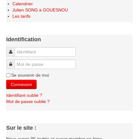
Calendrier
Le Challenge 2014-2015
Julien SONG à GOUESNOU
Le Challenge 2013-2014
Les tarifs
Le Challenge 2012-2013
Le Challenge 2011-2012
Identification
Les tournois internes
Identifiant
Bretagne Jeunes 2012
Les compétitions
Mot de passe
Les équipes Adultes
Se souvenir de moi
Les équipes Jeunes
Connexion
Les championnats individuels
Identifiant oublié ?
Mot de passe oublié ?
Les tournois
Les scolaires
Les stages
Sur le site :
Les galeries
Nous avons 96 invités et aucun membre en ligne