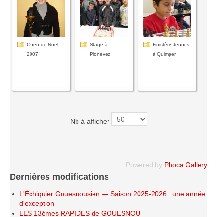
Saison 2015-2016
Saison 2014-2015
Saison 2013-2014
Open de Noël
Stage à
Finistère Jeunes
Saison 2012-2013
2007
Plonévez
à Quimper
Saison 2011-2012
Saison 2010-2011
Saison 2009-2010
Saison 2008-2009
Nb à afficher
Les organisations
Les palmarès
L'Open de Noël
Powered by
Phoca Gallery
Dernières modifications
Les Rapides
Les tournois de saison
L'Échiquier Gouesnousien — Saison 2025-2026 : une année
d'exception
Le Challenge Blitz
LES 13émes RAPIDES de GOUESNOU