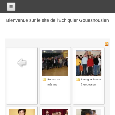
Accueil
Bienvenue sur le site de l'Échiquier Gouesnousien
Calendrier
Le club
Les renseignements
Les coordonnées
Les horaires
Les tarifs
Les licenciés
Remise de
Bretagne Jeunes
médaille
à Gouesnou
Les bilans sportifs
Les archives
Saison 2017-2018
Saison 2016-2017