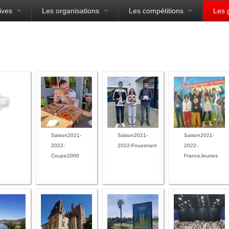
ives
Les organisations
Les compétitions
Les 
sien
Saison2021-
Saison2021-
Saison2021-
2022-
2022-Fouesnant
2022-
Coupe2000
FranceJeunes