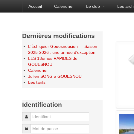
Accueil
Calendrier
Le club
Les arch
Bienvenue sur le site de l'Échiquier Gouesnou
Dernières modifications
L'Échiquier Gouesnousien — Saison
2025-2026 : une année d'exception
LES 13émes RAPIDES de
GOUESNOU
Calendrier
Julien SONG à GOUESNOU
Les tarifs
Identification
Identifiant
Mot de passe