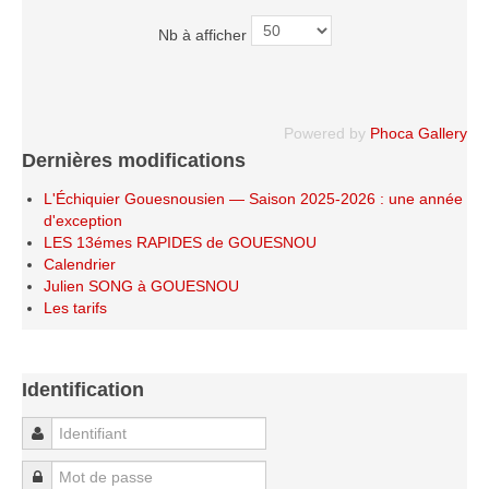
Le Challenge 2014-2015
Nb à afficher
Le Challenge 2013-2014
Le Challenge 2012-2013
Le Challenge 2011-2012
Powered by
Phoca Gallery
Les tournois internes
Dernières modifications
Bretagne Jeunes 2012
L'Échiquier Gouesnousien — Saison 2025-2026 : une année
d'exception
Les compétitions
LES 13émes RAPIDES de GOUESNOU
Les équipes Adultes
Calendrier
Julien SONG à GOUESNOU
Les équipes Jeunes
Les tarifs
Les championnats individuels
Les tournois
Identification
Les scolaires
Les stages
Identifiant
Les galeries
Mot de passe