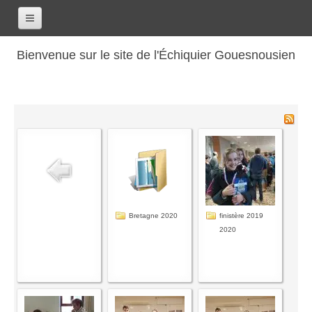
Accueil
Bienvenue sur le site de l'Échiquier Gouesnousien
Calendrier
Le club
Les renseignements
Les coordonnées
Les horaires
Les tarifs
Les licenciés
Bretagne 2020
finistère 2019
2020
Les bilans sportifs
Les archives
Saison 2017-2018
Saison 2016-2017