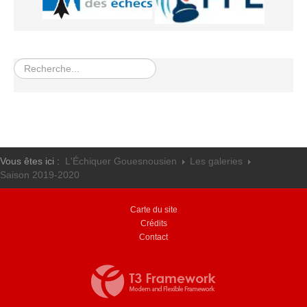
Rechercher
Vous êtes ici :
L'Échiquer Gouesnousien
Les galeries
Saison 2019-2020
Carte du site
Crédits
Contact