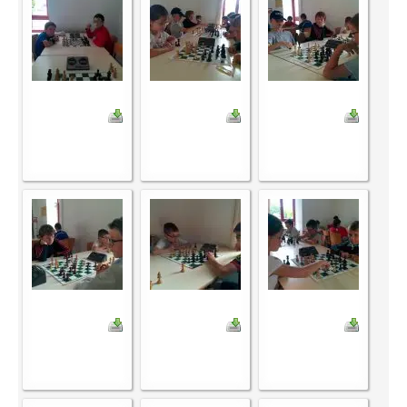
Le Challenge 2014-2015
Le Challenge 2013-2014
Le Challenge 2012-2013
Le Challenge 2011-2012
Les tournois internes
Bretagne Jeunes 2012
Les compétitions
Les équipes Adultes
Les équipes Jeunes
Les championnats individuels
Les tournois
Les scolaires
Les stages
Les galeries