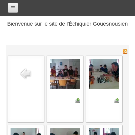
Accueil
Bienvenue sur le site de l'Échiquier Gouesnousien
Calendrier
Le club
Les renseignements
Les coordonnées
Les horaires
Les tarifs
Les licenciés
Les bilans sportifs
Les archives
Saison 2017-2018
Saison 2016-2017