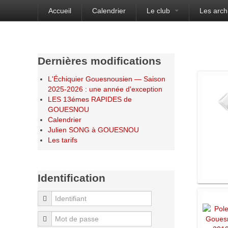
Accueil
Calendrier
Le club
Les arch
Bienvenue sur le site de l'Échiquier Gouesnou
Dernières modifications
L'Échiquier Gouesnousien — Saison
2025-2026 : une année d'exception
LES 13émes RAPIDES de
GOUESNOU
Calendrier
Julien SONG à GOUESNOU
Les tarifs
Identification
Identifiant
Mot de passe