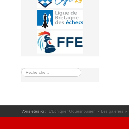
Rechercher
Vous êtes ici :
L'Échiquer Gouesnousien
Les galeries