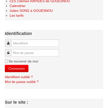
LES 13émes RAPIDES de GOUESNOU
Les infos
Calendrier
Julien SONG à GOUESNOU
Les annonces de tournois
Les tarifs
Identification
Identifiant
Mot de passe
Se souvenir de moi
Connexion
Identifiant oublié ?
Mot de passe oublié ?
Sur le site :