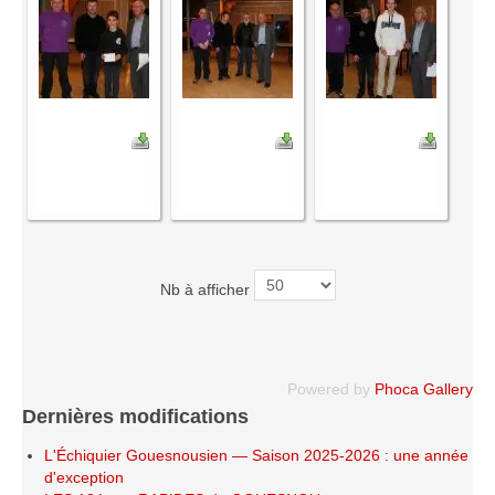
Le Challenge 2014-2015
Le Challenge 2013-2014
Le Challenge 2012-2013
Le Challenge 2011-2012
Les tournois internes
Bretagne Jeunes 2012
Les compétitions
Les équipes Adultes
Nb à afficher
Les équipes Jeunes
Les championnats individuels
Les tournois
Powered by
Phoca Gallery
Les scolaires
Dernières modifications
Les stages
L'Échiquier Gouesnousien — Saison 2025-2026 : une année
Les galeries
d'exception