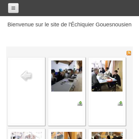
Accueil
Bienvenue sur le site de l'Échiquier Gouesnousien
Calendrier
Le club
Les renseignements
Les coordonnées
Les horaires
Les tarifs
Les licenciés
Les bilans sportifs
Les archives
Saison 2017-2018
Saison 2016-2017