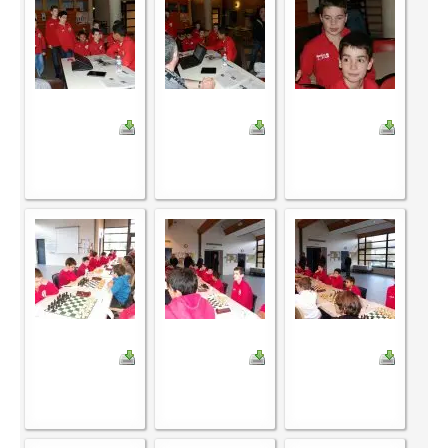
Le Challenge 2014-2015
Le Challenge 2013-2014
Le Challenge 2012-2013
Le Challenge 2011-2012
Les tournois internes
Bretagne Jeunes 2012
Les compétitions
Les équipes Adultes
Les équipes Jeunes
Les championnats individuels
Les tournois
Les scolaires
Les stages
Les galeries