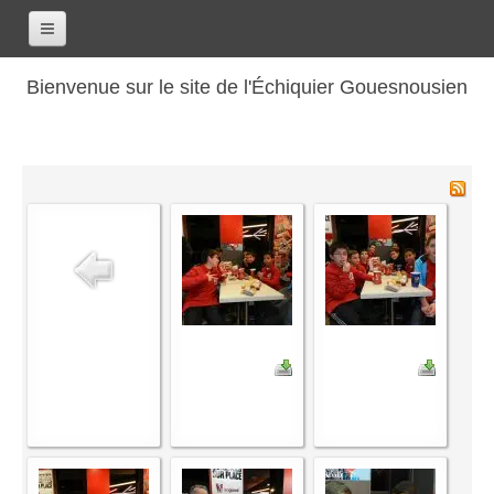
Accueil
Bienvenue sur le site de l'Échiquier Gouesnousien
Calendrier
Le club
Les renseignements
Les coordonnées
Les horaires
Les tarifs
Les licenciés
Les bilans sportifs
Les archives
Saison 2017-2018
Saison 2016-2017