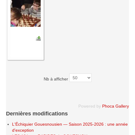
Le Challenge 2014-2015
Le Challenge 2013-2014
Le Challenge 2012-2013
Le Challenge 2011-2012
Les tournois internes
Bretagne Jeunes 2012
Les compétitions
Les équipes Adultes
Nb à afficher
Les équipes Jeunes
Les championnats individuels
Les tournois
Powered by
Phoca Gallery
Les scolaires
Dernières modifications
Les stages
L'Échiquier Gouesnousien — Saison 2025-2026 : une année
Les galeries
d'exception