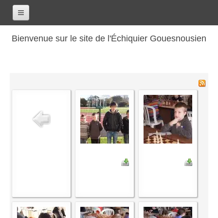
Accueil
Bienvenue sur le site de l'Échiquier Gouesnousien
Calendrier
Le club
Les renseignements
Les coordonnées
Les horaires
Les tarifs
Les licenciés
Les bilans sportifs
Les archives
Saison 2017-2018
Saison 2016-2017