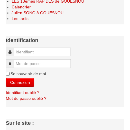
LES 13émes RAPIDES de GOUESNOU
Les infos
Calendrier
Julien SONG à GOUESNOU
Les annonces de tournois
Les tarifs
Identification
Identifiant
Mot de passe
Se souvenir de moi
Connexion
Identifiant oublié ?
Mot de passe oublié ?
Sur le site :