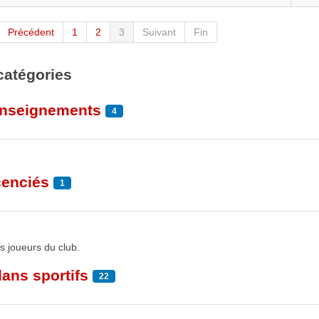
Précédent
1
2
3
Suivant
Fin
catégories
enseignements
4
onnées
cenciés
1
1
es joueurs du club.
es
2
lans sportifs
22