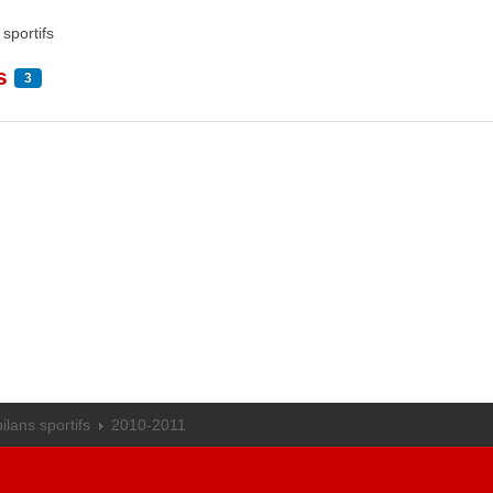
1
 sportifs
s
3
ilans sportifs
2010-2011