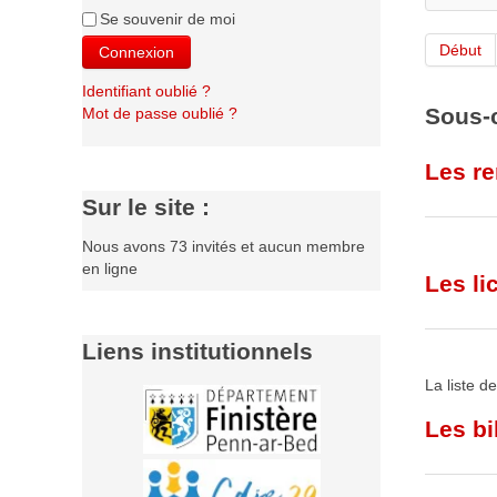
Se souvenir de moi
Début
Connexion
Identifiant oublié ?
Sous-
Mot de passe oublié ?
Les r
Sur le site :
Nous avons 73 invités et aucun membre
en ligne
Coord
Les li
Liens institutionnels
La liste d
Horair
Les bi