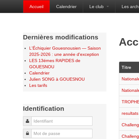
Accueil
Calendrier
Le club
Les arch
Bienvenue sur le site de l'Échiquier Gouesnou
Dernières modifications
Acc
L'Échiquier Gouesnousien — Saison
2025-2026 : une année d'exception
LES 13émes RAPIDES de
GOUESNOU
Titre
Calendrier
National
Julien SONG à GOUESNOU
Les tarifs
National
TROPHE
Identification
resultat
Identifiant
Challeng
Mot de passe
Challen