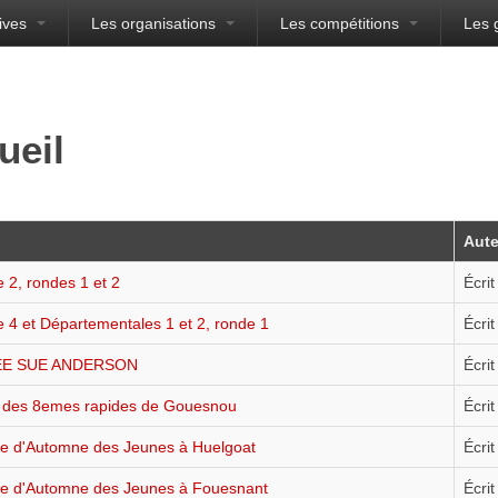
ives
Les organisations
Les compétitions
Les 
sien
ueil
Aute
e 2, rondes 1 et 2
Écrit
e 4 et Départementales 1 et 2, ronde 1
Écrit
E SUE ANDERSON
Écrit
s des 8emes rapides de Gouesnou
Écrit
e d'Automne des Jeunes à Huelgoat
Écrit
ge d'Automne des Jeunes à Fouesnant
Écrit