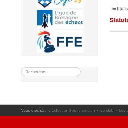
Tarifs
Les bilans
Statut
Rechercher
Vous êtes ici :
L'Échiquer Gouesnousien
Le club
Les b